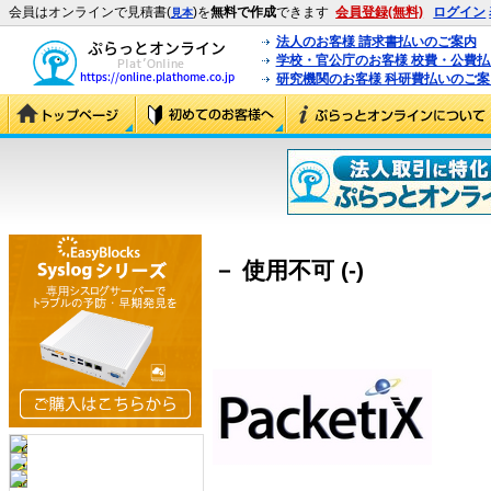
会員はオンラインで見積書(
)を
無料で作成
できます
会員登録(無料)
ログイン
見本
法人のお客様 請求書払いのご案内
学校・官公庁のお客様 校費・公費
研究機関のお客様 科研費払いのご案
－ 使用不可 (-)