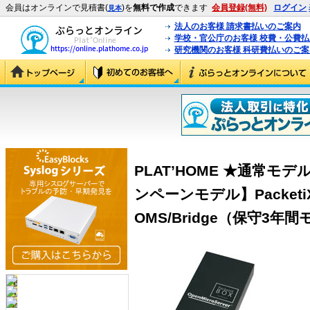
会員はオンラインで見積書(
)を
無料で作成
できます
会員登録(無料)
ログイン
見本
法人のお客様 請求書払いのご案内
学校・官公庁のお客様 校費・公費
研究機関のお客様 科研費払いのご案
PLAT’HOME ★通常モデ
ンペーンモデル】Packeti
OMS/Bridge（保守3年間モデ