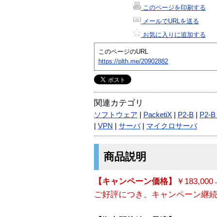
このページを印刷する
メールでURLを送る
お気に入りに追加する
このページのURL
https://plth.me/20902882
関連カテゴリ
ソフトウェア
|
PacketiX
|
P2-B
|
P2-
|
VPN
|
サーバ
|
マイクロサーバ
商品説明
【キャンペーン価格】
￥183,000
ご好評につき、キャンペーン継続 