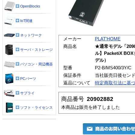
OpenBlocks
IoT関連
ネットワーク
メーカー
PLAT'HOME
商品名
★通常モデル「209
サーバ・ストレージ
ル】PacketiX B
デル）
パソコン・周辺機器
型番
P2-B/MS400/3Y/C
保証条件
当社販売日後センド
PCパーツ
返品について
特定商取引法に基
サプライ
商品番号
20902882
本商品は販売を終了しました
ソフト・ライセンス