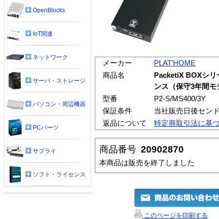
OpenBlocks
IoT関連
ネットワーク
メーカー
PLAT'HOME
商品名
PacketiX BOXシリ
サーバ・ストレージ
ンス（保守3年間モ
型番
P2-S/MS400/3Y
パソコン・周辺機器
保証条件
当社販売日後センド
返品について
特定商取引法に基
PCパーツ
商品番号
20902870
サプライ
本商品は販売を終了しました
ソフト・ライセンス
このページを印刷する