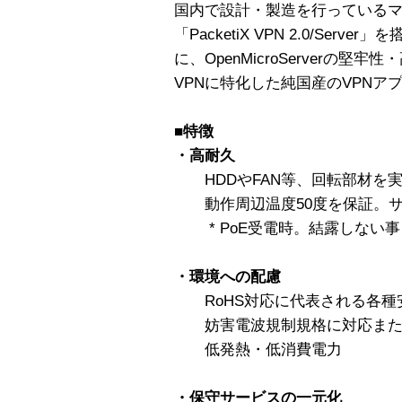
国内で設計・製造を行っているマイクロ
「PacketiX VPN 2.0/Serv
に、OpenMicroServerの
VPNに特化した純国産のVPNア
■特徴
・高耐久
HDDやFAN等、回転部材を
動作周辺温度50度を保証。サー
* PoE受電時。結露しない事
・環境への配慮
RoHS対応に代表される各種
妨害電波規制規格に対応また
低発熱・低消費電力
・保守サービスの一元化