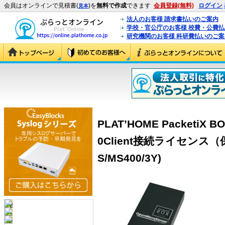
会員はオンラインで見積書(
)を
無料で作成
できます
会員登録(無料)
ログイン
見本
法人のお客様 請求書払いのご案内
学校・官公庁のお客様 校費・公費
研究機関のお客様 科研費払いのご案
PLAT’HOME PacketiX 
0Client接続ライセンス（
S/MS400/3Y)