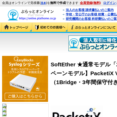
会員はオンラインで見積書(
)を
無料で作成
できます
会員登録(無料)
ログイン
見本
法人のお客様 請求書払いのご案内
学校・官公庁のお客様 校費・公費
研究機関のお客様 科研費払いのご案
SoftEther ★通常モデル
ペーンモデル】PacketiX VPN
（1Bridge・3年間保守付き） 