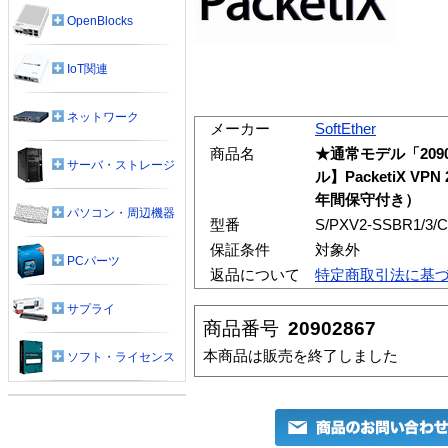
OpenBlocks
IoT関連
ネットワーク
メーカー
SoftEther
商品名
★通常モデル「209
サーバ・ストレージ
ル】PacketiX VPN 
年間保守付き）
パソコン・周辺機器
型番
S/PXV2-SSBR1/3/C
保証条件
対象外
PCパーツ
返品について
特定商取引法に基
サプライ
商品番号
20902867
本商品は販売を終了しました
ソフト・ライセンス