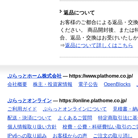
返品について
お客様のご都合による返品・交
ください。 商品開封後、または
合、返品・交換はお受けいたし
⇒
返品について詳しくはこちら
ぷらっとホーム株式会社
—
https://www.plathome.co.jp/
会社概要
株主・投資家情報
電子公告
OpenBlocks
ぷらっとオンライン
—
https://online.plathome.co.jp/
ご利用ガイド
ぷらっとオンラインについて
見積書・納
配送・決済について
よくあるご質問
特定商取引法に基
個人情報取り扱い方針
校費・公費・科研費払い取引のご
IPv6への取り組み
お客様からの声
ご注文の取り消し