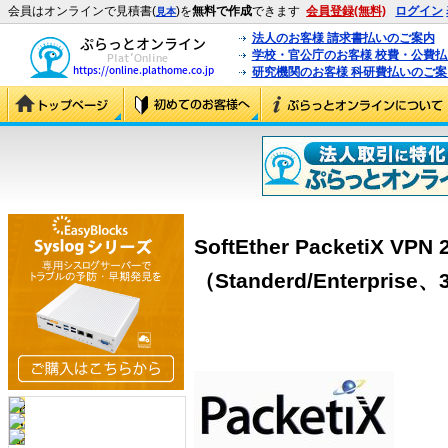
会員はオンラインで見積書(
)を
無料で作成
できます
会員登録(無料)
ログイン
見本
法人のお客様 請求書払いのご案内
学校・官公庁のお客様 校費・公費
研究機関のお客様 科研費払いのご案
SoftEther PacketiX VP
（Standerd/Enterprise、3