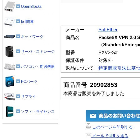
OpenBlocks
IoT関連
メーカー
SoftEther
ネットワーク
商品名
PacketiX VPN 2.
（Standerd/Enterpr
サーバ・ストレージ
型番
PXV2-S#
保証条件
対象外
パソコン・周辺機器
返品について
特定商取引法に基
PCパーツ
商品番号
20902853
本商品は販売を終了しました
サプライ
ソフト・ライセンス
このページを印刷する
メールでURLを送る