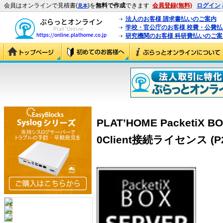
会員はオンラインで見積書(
)を
無料で作成
できます
会員登録(無料)
ログイン
見本
法人のお客様 請求書払いのご案内
学校・官公庁のお客様 校費・公費
研究機関のお客様 科研費払いのご案
PLAT’HOME PacketiX 
0Client接続ライセンス (P2