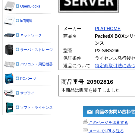
OpenBlocks
IoT関連
メーカー
PLAT'HOME
ネットワーク
商品名
PacketiX BOXシリ
ンス
サーバ・ストレージ
型番
P2-S/BS266
保証条件
ライセンス発行後セ
パソコン・周辺機器
返品について
特定商取引法に基
PCパーツ
商品番号
20902816
本商品は販売を終了しました
サプライ
ソフト・ライセンス
このページを印刷する
メールでURLを送る