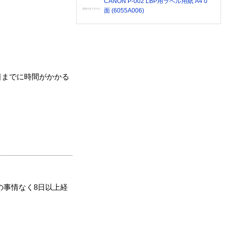
CANON P-002 LBP用ラベル用紙 A4 0
面 (6055A006)
着までに時間がかかる
の事情なく8日以上経