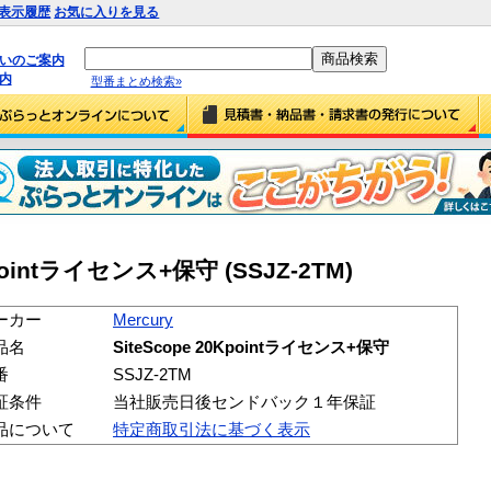
表示履歴
お気に入りを見る
払いのご案内
内
型番まとめ検索»
0Kpointライセンス+保守 (SSJZ-2TM)
ーカー
Mercury
品名
SiteScope 20Kpointライセンス+保守
番
SSJZ-2TM
証条件
当社販売日後センドバック１年保証
品について
特定商取引法に基づく表示