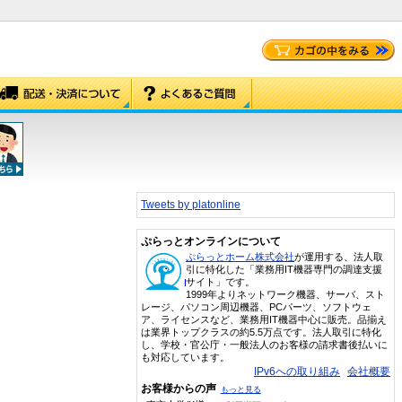
Tweets by platonline
ぷらっとオンラインについて
ぷらっとホーム株式会社
が運用する、法人取
引に特化した「業務用IT機器専門の調達支援
サイト」です。
1999年よりネットワーク機器、サーバ、スト
レージ、パソコン周辺機器、PCパーツ、ソフトウェ
ア、ライセンスなど、業務用IT機器中心に販売。品揃え
は業界トップクラスの約5.5万点です。法人取引に特化
し、学校・官公庁・一般法人のお客様の請求書後払いに
も対応しています。
IPv6への取り組み
会社概要
お客様からの声
もっと見る