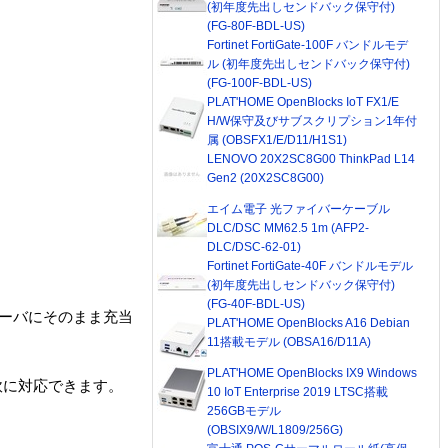
(初年度先出しセンドバック保守付)
(FG-80F-BDL-US)
Fortinet FortiGate-100F バンドルモデ
ル (初年度先出しセンドバック保守付)
(FG-100F-BDL-US)
PLAT'HOME OpenBlocks IoT FX1/E
H/W保守及びサブスクリプション1年付
属 (OBSFX1/E/D11/H1S1)
LENOVO 20X2SC8G00 ThinkPad L14
Gen2 (20X2SC8G00)
エイム電子 光ファイバーケーブル
DLC/DSC MM62.5 1m (AFP2-
DLC/DSC-62-01)
Fortinet FortiGate-40F バンドルモデル
(初年度先出しセンドバック保守付)
(FG-40F-BDL-US)
xサーバにそのまま充当
PLAT'HOME OpenBlocks A16 Debian
11搭載モデル (OBSA16/D11A)
PLAT'HOME OpenBlocks IX9 Windows
軟に対応できます。
10 IoT Enterprise 2019 LTSC搭載
256GBモデル
(OBSIX9/W/L1809/256G)