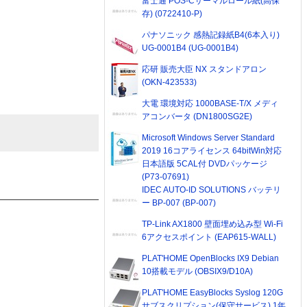
富士通 POS-Cサーマルロール紙(高保
存) (0722410-P)
パナソニック 感熱記録紙B4(6本入り)
UG-0001B4 (UG-0001B4)
応研 販売大臣 NX スタンドアロン
(OKN-423533)
大電 環境対応 1000BASE-T/X メディ
アコンバータ (DN1800SG2E)
Microsoft Windows Server Standard
2019 16コアライセンス 64bitWin対応
日本語版 5CAL付 DVDパッケージ
(P73-07691)
IDEC AUTO-ID SOLUTIONS バッテリ
ー BP-007 (BP-007)
TP-Link AX1800 壁面埋め込み型 Wi-Fi
6アクセスポイント (EAP615-WALL)
PLAT'HOME OpenBlocks IX9 Debian
10搭載モデル (OBSIX9/D10A)
PLAT'HOME EasyBlocks Syslog 120G
サブスクリプション(保守サービス) 1年