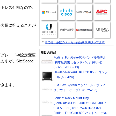
ェントレス仕様なので、
を大幅に抑えることが
その他、多数のメーカー商品を取り扱ってます
注目の商品
プグレードや設定変更
Fortinet FortiGate-60Fバンドルモデル
、SiteScope
(初年度先出しセンドバック保守付)
(FG-60F-BDL-US)
Hewlett-Packard HP LCD 8500 コンソ
ール (AF642A)
できます。
IBM Flex System コンソール・ブレイ
クアウト・ケーブル (81Y5286)
Fortinet Rack Mount Tray
(FortiGate40F/50E/60E/60F/61F/80E/8
0F/FS-108E) (SP-RACKTRAY-02)
Fortinet FortiGate-80F バンドルモデル