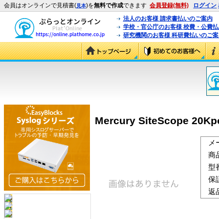
会員はオンラインで見積書(
)を
無料で作成
できます
会員登録(無料)
ログイン
見本
法人のお客様 請求書払いのご案内
学校・官公庁のお客様 校費・公費
研究機関のお客様 科研費払いのご案
Mercury SiteScope 2
メ
商
型
保
返