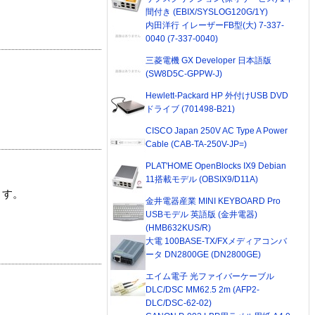
間付き (EBIX/SYSLOG120G/1Y)
内田洋行 イレーザーFB型(大) 7-337-
0040 (7-337-0040)
三菱電機 GX Developer 日本語版
(SW8D5C-GPPW-J)
Hewlett-Packard HP 外付けUSB DVD
ドライブ (701498-B21)
CISCO Japan 250V AC Type A Power
Cable (CAB-TA-250V-JP=)
PLAT'HOME OpenBlocks IX9 Debian
11搭載モデル (OBSIX9/D11A)
ます。
金井電器産業 MINI KEYBOARD Pro
USBモデル 英語版 (金井電器)
(HMB632KUS/R)
大電 100BASE-TX/FXメディアコンバ
ータ DN2800GE (DN2800GE)
エイム電子 光ファイバーケーブル
DLC/DSC MM62.5 2m (AFP2-
DLC/DSC-62-02)