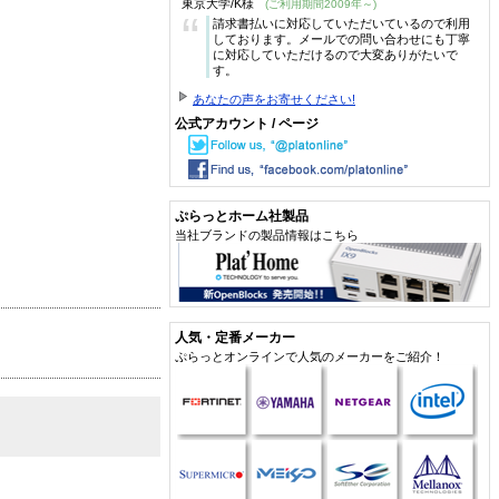
東京大学/K様
(ご利用期間2009年～)
“
請求書払いに対応していただいているので利用
しております。メールでの問い合わせにも丁寧
に対応していただけるので大変ありがたいで
す。
あなたの声をお寄せください!
公式アカウント / ページ
ぷらっとホーム社製品
当社ブランドの製品情報はこちら
人気・定番メーカー
ぷらっとオンラインで人気のメーカーをご紹介！