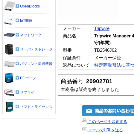
OpenBlocks
IoT関連
メーカー
Tripwire
ネットワーク
商品名
Tripwire Man
守(年間)
サーバ・ストレージ
型番
TB2546J02
保証条件
メーカー保証
パソコン・周辺機器
返品について
特定商取引法に基
PCパーツ
商品番号
20902781
本商品は販売を終了しました
サプライ
ソフト・ライセンス
このページを印刷する
メールでURLを送る