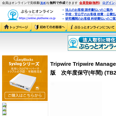
会員はオンラインで見積書(
)を
無料で作成
できます
会員登録(無料)
ログイン
見本
法人のお客様 請求書払いのご案内
学校・官公庁のお客様 校費・公費
研究機関のお客様 科研費払いのご案
Tripwire Tripwire M
版 次年度保守(年間) (TB25