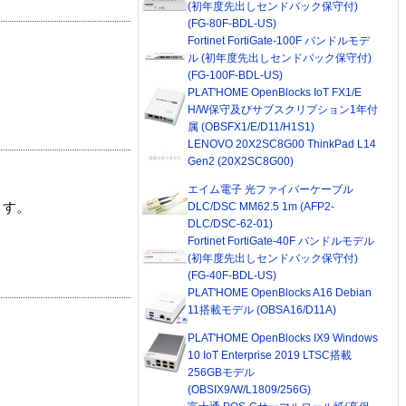
(初年度先出しセンドバック保守付)
(FG-80F-BDL-US)
Fortinet FortiGate-100F バンドルモデ
ル (初年度先出しセンドバック保守付)
(FG-100F-BDL-US)
PLAT'HOME OpenBlocks IoT FX1/E
H/W保守及びサブスクリプション1年付
属 (OBSFX1/E/D11/H1S1)
LENOVO 20X2SC8G00 ThinkPad L14
Gen2 (20X2SC8G00)
エイム電子 光ファイバーケーブル
DLC/DSC MM62.5 1m (AFP2-
ます。
DLC/DSC-62-01)
Fortinet FortiGate-40F バンドルモデル
(初年度先出しセンドバック保守付)
(FG-40F-BDL-US)
PLAT'HOME OpenBlocks A16 Debian
11搭載モデル (OBSA16/D11A)
PLAT'HOME OpenBlocks IX9 Windows
10 IoT Enterprise 2019 LTSC搭載
256GBモデル
(OBSIX9/W/L1809/256G)