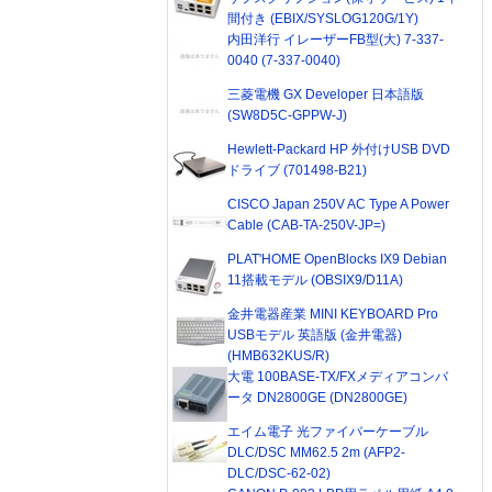
間付き (EBIX/SYSLOG120G/1Y)
内田洋行 イレーザーFB型(大) 7-337-
0040 (7-337-0040)
三菱電機 GX Developer 日本語版
(SW8D5C-GPPW-J)
Hewlett-Packard HP 外付けUSB DVD
ドライブ (701498-B21)
CISCO Japan 250V AC Type A Power
Cable (CAB-TA-250V-JP=)
PLAT'HOME OpenBlocks IX9 Debian
11搭載モデル (OBSIX9/D11A)
金井電器産業 MINI KEYBOARD Pro
USBモデル 英語版 (金井電器)
(HMB632KUS/R)
大電 100BASE-TX/FXメディアコンバ
ータ DN2800GE (DN2800GE)
エイム電子 光ファイバーケーブル
DLC/DSC MM62.5 2m (AFP2-
DLC/DSC-62-02)