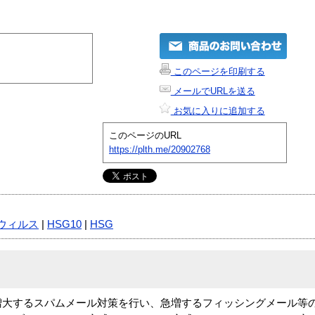
このページを印刷する
メールでURLを送る
お気に入りに追加する
このページのURL
https://plth.me/20902768
ウィルス
|
HSG10
|
HSG
 Gatewayは、増大するスパムメール対策を行い、急増するフィッシングメー