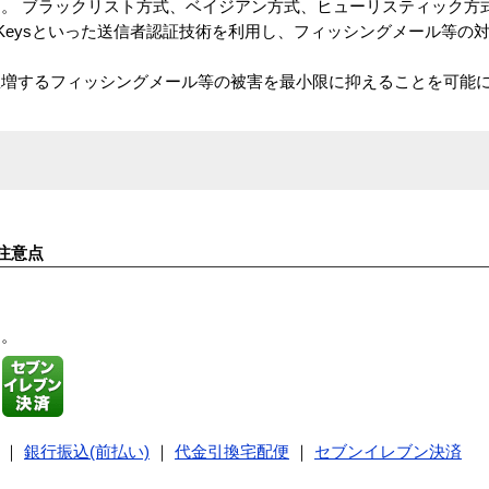
。 ブラックリスト方式、ベイジアン方式、ヒューリスティック方
in Keysといった送信者認証技術を利用し、フィッシングメール等の
急増するフィッシングメール等の被害を最小限に抑えることを可能
注意点
す。
｜
銀行振込(前払い)
｜
代金引換宅配便
｜
セブンイレブン決済