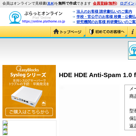
会員はオンラインで見積書(
)を
無料で作成
できます
会員登録(無料)
ログイン
見本
法人のお客様 請求書払いのご案内
学校・官公庁のお客様 校費・公費
研究機関のお客様 科研費払いのご案
HDE HDE Anti-Spam 1.0
メ
商
型
保
返