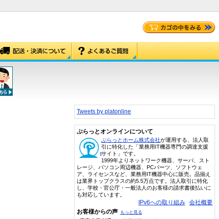
Tweets by platonline
ぷらっとオンラインについて
ぷらっとホーム株式会社
が運用する、法人取
引に特化した「業務用IT機器専門の調達支援
サイト」です。
1999年よりネットワーク機器、サーバ、スト
レージ、パソコン周辺機器、PCパーツ、ソフトウェ
ア、ライセンスなど、業務用IT機器中心に販売。品揃え
は業界トップクラスの約5.5万点です。法人取引に特化
し、学校・官公庁・一般法人のお客様の請求書後払いに
も対応しています。
IPv6への取り組み
会社概要
お客様からの声
もっと見る