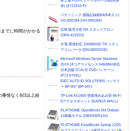
富士通 POS-Cサーマルロール紙(高保
存) (0722410-P)
パナソニック 感熱記録紙B4(6本入り)
UG-0001B4 (UG-0001B4)
応研 販売大臣 NX スタンドアロン
着までに時間がかかる
(OKN-423533)
大電 環境対応 1000BASE-T/X メディ
アコンバータ (DN1800SG2E)
Microsoft Windows Server Standard
2019 16コアライセンス 64bitWin対応
日本語版 5CAL付 DVDパッケージ
(P73-07691)
IDEC AUTO-ID SOLUTIONS バッテリ
ー BP-007 (BP-007)
の事情なく8日以上経
TP-Link AX1800 壁面埋め込み型 Wi-Fi
6アクセスポイント (EAP615-WALL)
PLAT'HOME OpenBlocks IX9 Debian
10搭載モデル (OBSIX9/D10A)
PLAT'HOME EasyBlocks Syslog 120G
サブスクリプション(保守サービス) 1年