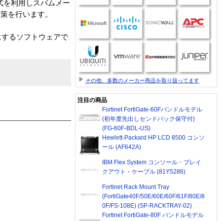
式を利用しスパムメー
対策を行います。
にするソフトウェアで
その他、多数のメーカー商品を取り扱ってます
注目の商品
Fortinet FortiGate-60Fバンドルモデル
(初年度先出しセンドバック保守付)
(FG-60F-BDL-US)
Hewlett-Packard HP LCD 8500 コンソ
ール (AF642A)
IBM Flex System コンソール・ブレイ
クアウト・ケーブル (81Y5286)
Fortinet Rack Mount Tray
(FortiGate40F/50E/60E/60F/61F/80E/8
0F/FS-108E) (SP-RACKTRAY-02)
Fortinet FortiGate-80F バンドルモデル