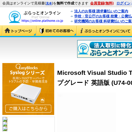
会員はオンラインで見積書(
)を
無料で作成
できます
会員登録(無料)
ログイン
見本
法人のお客様 請求書払いのご案内
学校・官公庁のお客様 校費・公費
研究機関のお客様 科研費払いのご案
Microsoft Visual Studio 
プグレード 英語版 (U74-00