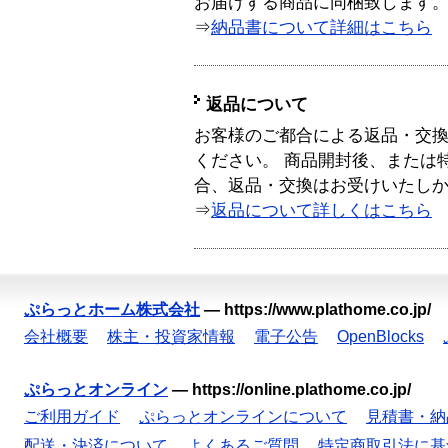
お届けする商品に同梱致します
⇒
納品書について詳細はこちら
返品について
お客様のご都合による返品・交
ください。 商品開封後、または
合、返品・交換はお受けいたし
⇒
返品について詳しくはこちら
ぷらっとホーム株式会社
—
https://www.plathome.co.jp/
会社概要
株主・投資家情報
電子公告
OpenBlocks
ぷらっとオンライン
—
https://online.plathome.co.jp/
ご利用ガイド
ぷらっとオンラインについて
見積書・納
配送・決済について
よくあるご質問
特定商取引法に基