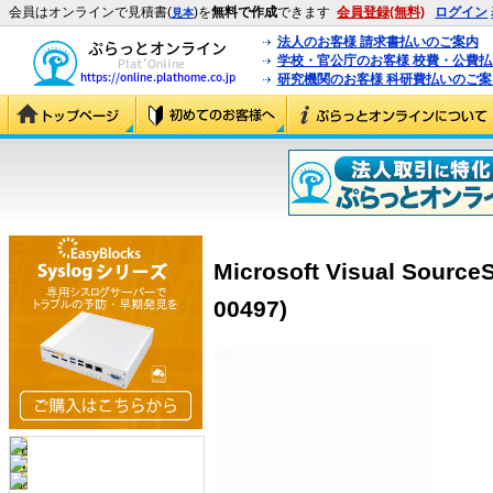
会員はオンラインで見積書(
)を
無料で作成
できます
会員登録(無料)
ログイン
見本
法人のお客様 請求書払いのご案内
学校・官公庁のお客様 校費・公費
研究機関のお客様 科研費払いのご案
Microsoft Visual Sourc
00497)