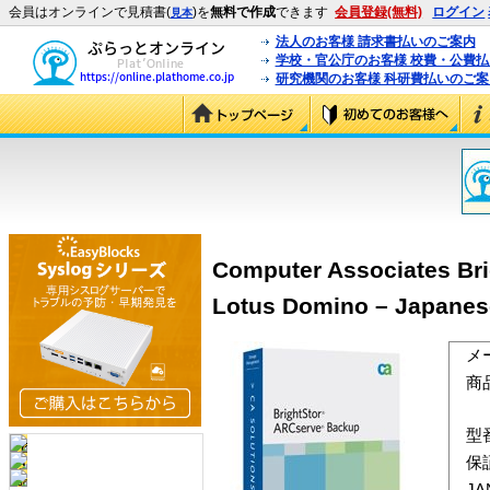
会員はオンラインで見積書(
)を
無料で作成
できます
会員登録(無料)
ログイン
見本
法人のお客様 請求書払いのご案内
学校・官公庁のお客様 校費・公費
研究機関のお客様 科研費払いのご案
Computer Associates Bri
Lotus Domino – Japane
メ
商
型
保
J