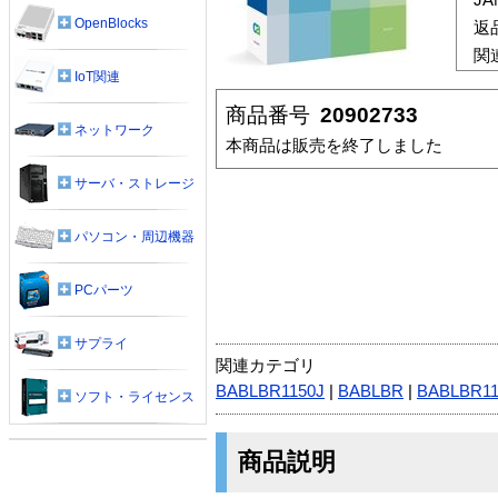
OpenBlocks
返
関
IoT関連
商品番号
20902733
ネットワーク
本商品は販売を終了しました
サーバ・ストレージ
パソコン・周辺機器
PCパーツ
サプライ
関連カテゴリ
BABLBR1150J
|
BABLBR
|
BABLBR11
ソフト・ライセンス
商品説明