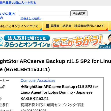
表示履歴
お気に入りを見る
払いのご案内
内
型番まとめ検索»
ghtStor ARCserve Backup r11.5 SP2 for Linu
se (BABLBR1150J11)
ーカー
Computer Associates
品名
★BrightStor ARCserve Backup r11.5 SP2 for
Linux Agent for Lotus Domino - Japanese
番
BABLBR1150J11
証条件
初期不良対応１週間センドバック保証
ANコード
4949013991096