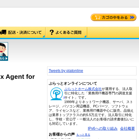
Tweets by platonline
x Agent for
ぷらっとオンラインについて
ぷらっとホーム株式会社
が運用する、法人取
引に特化した「業務用IT機器専門の調達支援
サイト」です。
1999年よりネットワーク機器、サーバ、スト
レージ、パソコン周辺機器、PCパーツ、ソフトウェ
ア、ライセンスなど、業務用IT機器中心に販売。品揃え
は業界トップクラスの約5.5万点です。法人取引に特化
し、学校・官公庁・一般法人のお客様の請求書後払いに
も対応しています。
IPv6への取り組み
会社概要
お客様からの声
もっと見る