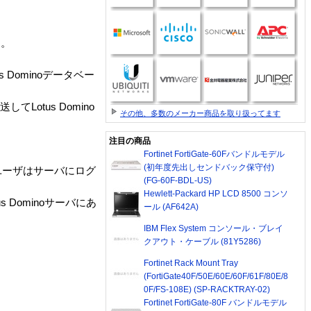
す。
us Dominoデータベー
してLotus Domino
その他、多数のメーカー商品を取り扱ってます
注目の商品
Fortinet FortiGate-60Fバンドルモデル
(初年度先出しセンドバック保守付)
ユーザはサーバにログ
(FG-60F-BDL-US)
Hewlett-Packard HP LCD 8500 コンソ
Dominoサーバにあ
ール (AF642A)
IBM Flex System コンソール・ブレイ
クアウト・ケーブル (81Y5286)
Fortinet Rack Mount Tray
(FortiGate40F/50E/60E/60F/61F/80E/8
0F/FS-108E) (SP-RACKTRAY-02)
Fortinet FortiGate-80F バンドルモデル