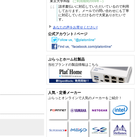
東京大学/K様
(ご利用期間2009年～)
“
請求書払いに対応していただいているので利用
しております。メールでの問い合わせにも丁寧
に対応していただけるので大変ありがたいで
す。
あなたの声をお寄せください!
公式アカウント / ページ
ぷらっとホーム社製品
当社ブランドの製品情報はこちら
人気・定番メーカー
ぷらっとオンラインで人気のメーカーをご紹介！