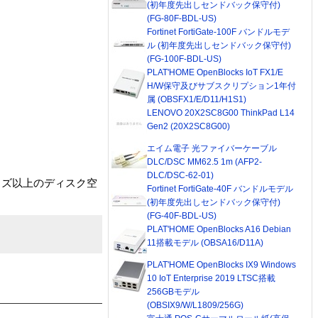
(初年度先出しセンドバック保守付)
(FG-80F-BDL-US)
Fortinet FortiGate-100F バンドルモデ
ル (初年度先出しセンドバック保守付)
(FG-100F-BDL-US)
PLAT'HOME OpenBlocks IoT FX1/E
H/W保守及びサブスクリプション1年付
属 (OBSFX1/E/D11/H1S1)
LENOVO 20X2SC8G00 ThinkPad L14
Gen2 (20X2SC8G00)
エイム電子 光ファイバーケーブル
DLC/DSC MM62.5 1m (AFP2-
DLC/DSC-62-01)
サイズ以上のディスク空
Fortinet FortiGate-40F バンドルモデル
(初年度先出しセンドバック保守付)
(FG-40F-BDL-US)
PLAT'HOME OpenBlocks A16 Debian
11搭載モデル (OBSA16/D11A)
PLAT'HOME OpenBlocks IX9 Windows
10 IoT Enterprise 2019 LTSC搭載
256GBモデル
(OBSIX9/W/L1809/256G)