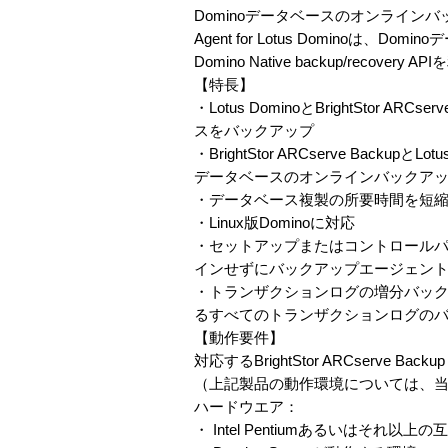
Dominoデータベースのオンラインバ
Agent for Lotus Domino
Domino Native backup/r
【特長】
・Lotus DominoとBrightStor
スをバックアップ
・BrightStor ARCserve Bac
データベースのオンラインバックア
・データベース複製の所要時間を短
・Linux版Dominoに対応
・セットアップまたはコントロール
インせずにバックアップエージェン
・トランザクションログの増分バックア
るすべてのトランザクションログの
【動作要件】
対応するBrightStor ARCserve Backup： B
（上記製品の動作環境については、
ハードウエア：
・ Intel Pentiumあるいはそれ以