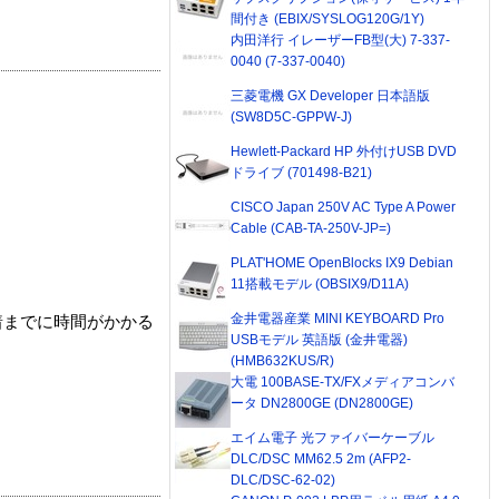
間付き (EBIX/SYSLOG120G/1Y)
内田洋行 イレーザーFB型(大) 7-337-
0040 (7-337-0040)
三菱電機 GX Developer 日本語版
(SW8D5C-GPPW-J)
Hewlett-Packard HP 外付けUSB DVD
ドライブ (701498-B21)
CISCO Japan 250V AC Type A Power
Cable (CAB-TA-250V-JP=)
PLAT'HOME OpenBlocks IX9 Debian
11搭載モデル (OBSIX9/D11A)
金井電器産業 MINI KEYBOARD Pro
着までに時間がかかる
USBモデル 英語版 (金井電器)
(HMB632KUS/R)
大電 100BASE-TX/FXメディアコンバ
ータ DN2800GE (DN2800GE)
エイム電子 光ファイバーケーブル
DLC/DSC MM62.5 2m (AFP2-
DLC/DSC-62-02)