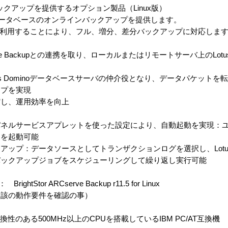
ックアップを提供するオプション製品（Linux版）
は、Dominoデータベースのオンラインバックアップを提供します。
ecovery APIを利用することにより、フル、増分、差分バックアップに対応しま
 ARCserve Backupとの連携を取り、ローカルまたはリモートサーバ上のLot
kupとLotus Dominoデータベースサーバの仲介役となり、データパケットを転送
ップを実現
縮し、運用効率を向上
パネルサービスアプレットを使った設定により、自動起動を実現：
トを起動可能
ップ：データソースとしてトランザクションログを選択し、Lotus 
バックアップジョブをスケジューリングして繰り返し実行可能
rightStor ARCserve Backup r11.5 for Linux
当該の動作要件を確認の事）
上の互換性のある500MHz以上のCPUを搭載しているIBM PC/AT互換機