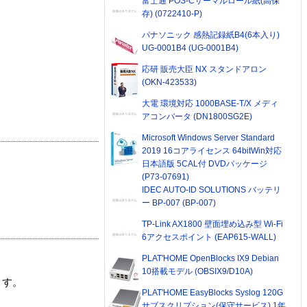
富士通 POS-Cサーマルロール紙(高保
存) (0722410-P)
パナソニック 感熱記録紙B4(6本入り)
UG-0001B4 (UG-0001B4)
応研 販売大臣 NX スタンドアロン
(OKN-423533)
大電 環境対応 1000BASE-T/X メディ
アコンバータ (DN1800SG2E)
Microsoft Windows Server Standard
2019 16コアライセンス 64bitWin対応
日本語版 5CAL付 DVDパッケージ
(P73-07691)
IDEC AUTO-ID SOLUTIONS バッテリ
ー BP-007 (BP-007)
TP-Link AX1800 壁面埋め込み型 Wi-Fi
6アクセスポイント (EAP615-WALL)
PLAT'HOME OpenBlocks IX9 Debian
10搭載モデル (OBSIX9/D10A)
ます。
PLAT'HOME EasyBlocks Syslog 120G
サブスクリプション(保守サービス) 1年