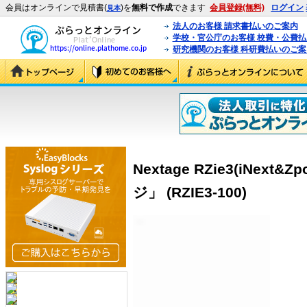
会員はオンラインで見積書(
)を
無料で作成
できます
会員登録(無料)
ログイン
見本
法人のお客様 請求書払いのご案内
学校・官公庁のお客様 校費・公費
研究機関のお客様 科研費払いのご案
Nextage RZie3(iNex
ジ」 (RZIE3-100)