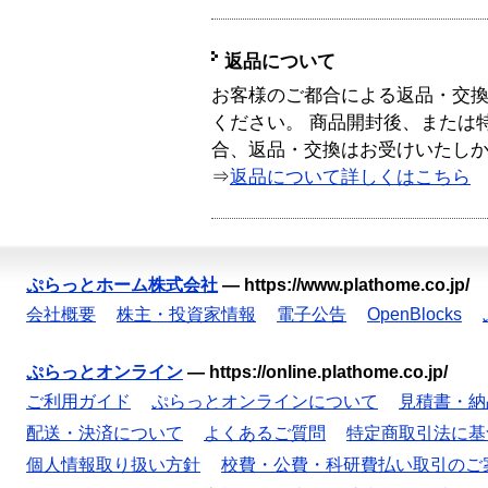
返品について
お客様のご都合による返品・交
ください。 商品開封後、または
合、返品・交換はお受けいたし
⇒
返品について詳しくはこちら
ぷらっとホーム株式会社
—
https://www.plathome.co.jp/
会社概要
株主・投資家情報
電子公告
OpenBlocks
ぷらっとオンライン
—
https://online.plathome.co.jp/
ご利用ガイド
ぷらっとオンラインについて
見積書・納
配送・決済について
よくあるご質問
特定商取引法に基
個人情報取り扱い方針
校費・公費・科研費払い取引のご