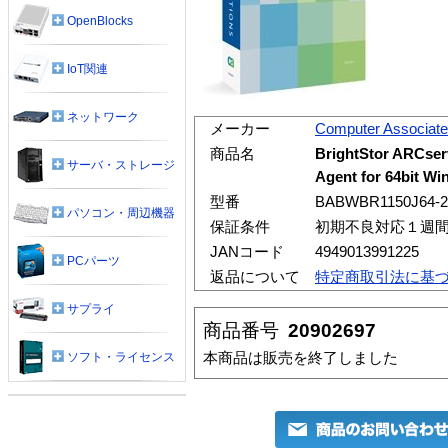
OpenBlocks
IoT関連
ネットワーク
メーカー
Computer Associat
商品名
BrightStor ARCserv
サーバ・ストレージ
Agent for 64bit Wi
型番
BABWBR1150J64-2
パソコン・周辺機器
保証条件
初期不良対応１週
JANコード
4949013991225
PCパーツ
返品について
特定商取引法に基
サプライ
商品番号
20902697
本商品は販売を終了しました
ソフト・ライセンス