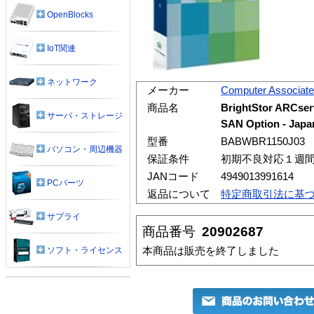
OpenBlocks
IoT関連
ネットワーク
メーカー
Computer Associat
商品名
BrightStor ARCser
サーバ・ストレージ
SAN Option - Japa
型番
BABWBR1150J03
パソコン・周辺機器
保証条件
初期不良対応１週
JANコード
4949013991614
PCパーツ
返品について
特定商取引法に基
サプライ
商品番号
20902687
本商品は販売を終了しました
ソフト・ライセンス