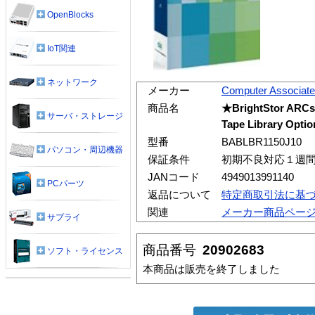
OpenBlocks
IoT関連
ネットワーク
メーカー
Computer Associat
商品名
★BrightStor ARCse
サーバ・ストレージ
Tape Library Optio
型番
BABLBR1150J10
パソコン・周辺機器
保証条件
初期不良対応１週
JANコード
4949013991140
PCパーツ
返品について
特定商取引法に基
関連
メーカー商品ペー
サプライ
商品番号
20902683
ソフト・ライセンス
本商品は販売を終了しました