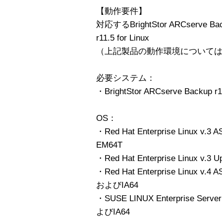
【動作要件】
対応するBrightStor ARCserve Bac
r11.5 for Linux
（上記製品の動作環境について
必要システム：
・BrightStor ARCserve Backup r11
OS：
・Red Hat Enterprise Linux v
EM64T
・Red Hat Enterprise Linux v.3 
・Red Hat Enterprise Linux v.
およびIA64
・SUSE LINUX Enterprise Serv
よびIA64