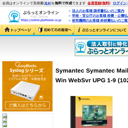
会員はオンラインで見積書(
)を
無料で作成
できます
会員登録(無料)
ログイン
見本
法人のお客様 請求書払いのご案内
学校・官公庁のお客様 校費・公費
研究機関のお客様 科研費払いのご案
Symantec Symantec Mail 
Win WebSvr UPG 1-9 (10