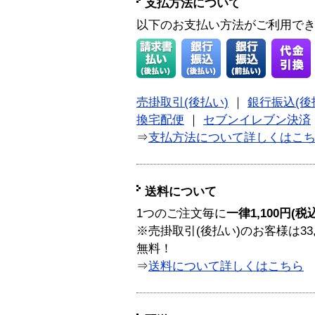
支払方法について
以下のお支払い方法がご利用で
売掛取引(後払い)
｜
銀行振込(後
換宅配便
｜
セブンイレブン決済
⇒
支払方法について詳しくはこ
送料について
1つのご注文毎に
一律1,100円(税
※売掛取引(後払い)のお客様は33
無料！
⇒
送料について詳しくはこちら