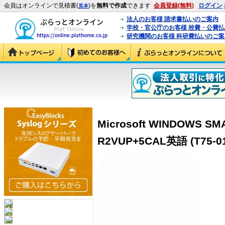
会員はオンラインで見積書(
)を
無料で作成
できます
会員登録(無料)
ログイン
見本
法人のお客様 請求書払いのご案内
学校・官公庁のお客様 校費・公費
研究機関のお客様 科研費払いのご案
Microsoft WINDOWS SM
R2VUP+5CAL英語 (T75-01