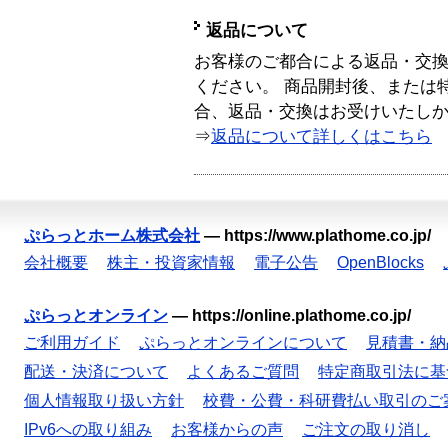
返品について
お客様のご都合による返品・交
ください。 商品開封後、または
合、返品・交換はお受けいたし
⇒
返品について詳しくはこちら
ぷらっとホーム株式会社
—
https://www.plathome.co.jp/
会社概要
株主・投資家情報
電子公告
OpenBlocks
ぷらっとオンライン
—
https://online.plathome.co.jp/
ご利用ガイド
ぷらっとオンラインについて
見積書・納
配送・決済について
よくあるご質問
特定商取引法に基
個人情報取り扱い方針
校費・公費・科研費払い取引のご
IPv6への取り組み
お客様からの声
ご注文の取り消し