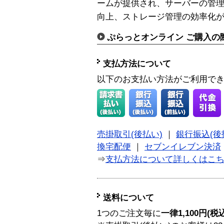
ームが提供され、サーバーの管理
向上、ストレージ管理の効率化
ぷらっとオンライン ご購入の
支払方法について
以下のお支払い方法がご利用で
売掛取引(後払い)
｜
銀行振込(後
換宅配便
｜
セブンイレブン決済
⇒
支払方法について詳しくはこ
送料について
1つのご注文毎に
一律1,100円(税