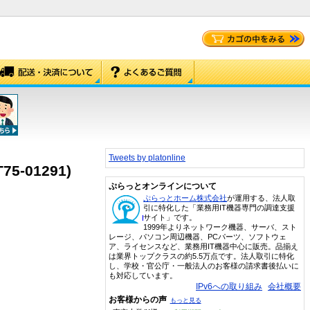
Tweets by platonline
75-01291)
ぷらっとオンラインについて
ぷらっとホーム株式会社
が運用する、法人取
引に特化した「業務用IT機器専門の調達支援
サイト」です。
1999年よりネットワーク機器、サーバ、スト
レージ、パソコン周辺機器、PCパーツ、ソフトウェ
ア、ライセンスなど、業務用IT機器中心に販売。品揃え
は業界トップクラスの約5.5万点です。法人取引に特化
し、学校・官公庁・一般法人のお客様の請求書後払いに
も対応しています。
IPv6への取り組み
会社概要
お客様からの声
もっと見る