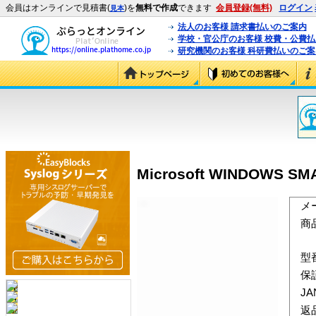
会員はオンラインで見積書(
)を
無料で作成
できます
会員登録(無料)
ログイン
見本
法人のお客様 請求書払いのご案内
学校・官公庁のお客様 校費・公費
研究機関のお客様 科研費払いのご案
Microsoft WINDOWS SMA
メ
商
型
保
J
返