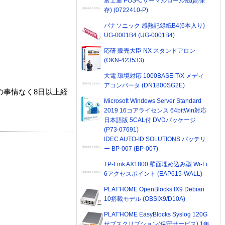
富士通 POS-Cサーマルロール紙(高保
存) (0722410-P)
パナソニック 感熱記録紙B4(6本入り)
UG-0001B4 (UG-0001B4)
応研 販売大臣 NX スタンドアロン
(OKN-423533)
大電 環境対応 1000BASE-T/X メディ
アコンバータ (DN1800SG2E)
の事情なく8日以上経
Microsoft Windows Server Standard
2019 16コアライセンス 64bitWin対応
日本語版 5CAL付 DVDパッケージ
(P73-07691)
IDEC AUTO-ID SOLUTIONS バッテリ
ー BP-007 (BP-007)
TP-Link AX1800 壁面埋め込み型 Wi-Fi
6アクセスポイント (EAP615-WALL)
PLAT'HOME OpenBlocks IX9 Debian
10搭載モデル (OBSIX9/D10A)
PLAT'HOME EasyBlocks Syslog 120G
サブスクリプション(保守サービス) 1年