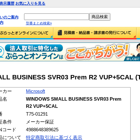
表示履歴
お気に入りを見る
払いのご案内
内
型番まとめ検索»
LL BUSINESS SVR03 Prem R2 VUP+5CAL (T
ーカー
Microsoft
品名
WINDOWS SMALL BUSINESS SVR03 Prem
R2 VUP+5CAL
番
T75-01291
証条件
メーカー保証
ANコード
4988648389625
品について
特定商取引法に基づく表示