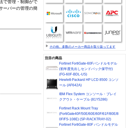
法で管理・制御がで
、サーバーの管理の簡
その他、多数のメーカー商品を取り扱ってます
注目の商品
Fortinet FortiGate-60Fバンドルモデル
(初年度先出しセンドバック保守付)
(FG-60F-BDL-US)
Hewlett-Packard HP LCD 8500 コンソ
ール (AF642A)
IBM Flex System コンソール・ブレイ
クアウト・ケーブル (81Y5286)
Fortinet Rack Mount Tray
(FortiGate40F/50E/60E/60F/61F/80E/8
0F/FS-108E) (SP-RACKTRAY-02)
Fortinet FortiGate-80F バンドルモデル