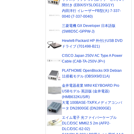
間付き (EBIX/SYSLOG120G/1Y)
内田洋行 イレーザーFB型(大) 7-337-
0040 (7-337-0040)
三菱電機 GX Developer 日本語版
(SW8D5C-GPPW-J)
Hewlett-Packard HP 外付けUSB DVD
ドライブ (701498-B21)
CISCO Japan 250V AC Type A Power
Cable (CAB-TA-250V-JP=)
PLAT'HOME OpenBlocks IX9 Debian
11搭載モデル (OBSIX9/D11A)
金井電器産業 MINI KEYBOARD Pro
USBモデル 英語版 (金井電器)
(HMB632KUS/R)
大電 100BASE-TX/FXメディアコンバ
ータ DN2800GE (DN2800GE)
エイム電子 光ファイバーケーブル
DLC/DSC MM62.5 2m (AFP2-
DLC/DSC-62-02)