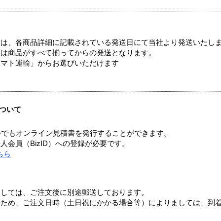
ては、各商品詳細に記載されている発送日にて当社より発送いたし
送は商品がすべて揃ってからの発送となります。
ヤマト運輸」からお選びいただけます
ついて
つでもオンライン見積書を発行することができます。
会員（BizID）への登録が必要です。
ちら
ましては、ご注文後に別途郵送しております。
のため、ご注文日時（土日祝にかかる場合等）によりましては、到