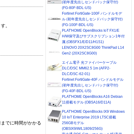
(初年度先出しセンドバック保守付)
(FG-80F-BDL-US)
Fortinet FortiGate-100F バンドルモデ
ル (初年度先出しセンドバック保守付)
(FG-100F-BDL-US)
ます。
PLAT'HOME OpenBlocks IoT FX1/E
H/W保守及びサブスクリプション1年付
属 (OBSFX1/E/D11/H1S1)
LENOVO 20X2SC8G00 ThinkPad L14
Gen2 (20X2SC8G00)
エイム電子 光ファイバーケーブル
DLC/DSC MM62.5 1m (AFP2-
DLC/DSC-62-01)
Fortinet FortiGate-40F バンドルモデル
(初年度先出しセンドバック保守付)
(FG-40F-BDL-US)
PLAT'HOME OpenBlocks A16 Debian
11搭載モデル (OBSA16/D11A)
PLAT'HOME OpenBlocks IX9 Windows
10 IoT Enterprise 2019 LTSC搭載
着までに時間がかかる
256GBモデル
(OBSIX9/W/L1809/256G)