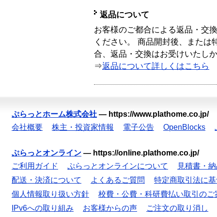
返品について
お客様のご都合による返品・交
ください。 商品開封後、または
合、返品・交換はお受けいたし
⇒
返品について詳しくはこちら
ぷらっとホーム株式会社
—
https://www.plathome.co.jp/
会社概要
株主・投資家情報
電子公告
OpenBlocks
ぷらっとオンライン
—
https://online.plathome.co.jp/
ご利用ガイド
ぷらっとオンラインについて
見積書・納
配送・決済について
よくあるご質問
特定商取引法に基
個人情報取り扱い方針
校費・公費・科研費払い取引のご
IPv6への取り組み
お客様からの声
ご注文の取り消し