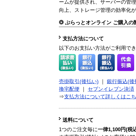
ームが提供され、サーバーの管理
向上、ストレージ管理の効率化
ぷらっとオンライン ご購入の
支払方法について
以下のお支払い方法がご利用で
売掛取引(後払い)
｜
銀行振込(後
換宅配便
｜
セブンイレブン決済
⇒
支払方法について詳しくはこ
送料について
1つのご注文毎に
一律1,100円(税