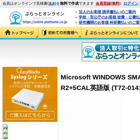
会員はオンラインで見積書(
)を
無料で作成
できます
会員登録(無料)
ログイン
見本
法人のお客様 請求書払いのご案内
学校・官公庁のお客様 校費・公費
研究機関のお客様 科研費払いのご案
Microsoft WINDOWS SM
R2+5CAL英語版 (T72-014