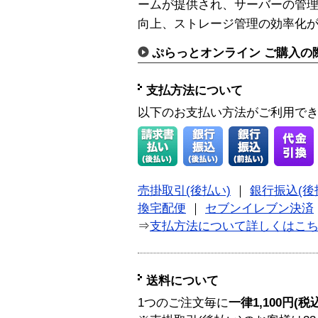
ームが提供され、サーバーの管理
向上、ストレージ管理の効率化
ぷらっとオンライン ご購入の
支払方法について
以下のお支払い方法がご利用で
売掛取引(後払い)
｜
銀行振込(後
換宅配便
｜
セブンイレブン決済
⇒
支払方法について詳しくはこ
送料について
1つのご注文毎に
一律1,100円(税