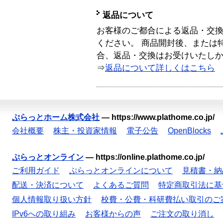
返品について
お客様のご都合による返品・交
ください。 商品開封後、または
合、返品・交換はお受けいたし
⇒
返品について詳しくはこちら
ぷらっとホーム株式会社
—
https://www.plathome.co.jp/
会社概要
株主・投資家情報
電子公告
OpenBlocks
ぷらっとオンライン
—
https://online.plathome.co.jp/
ご利用ガイド
ぷらっとオンラインについて
見積書・納
配送・決済について
よくあるご質問
特定商取引法に基
個人情報取り扱い方針
校費・公費・科研費払い取引のご
IPv6への取り組み
お客様からの声
ご注文の取り消し