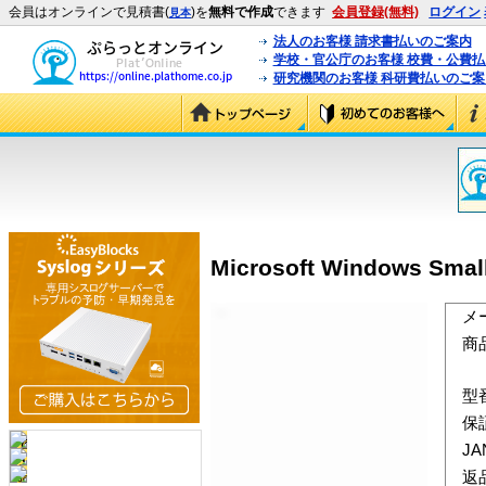
会員はオンラインで見積書(
)を
無料で作成
できます
会員登録(無料)
ログイン
見本
法人のお客様 請求書払いのご案内
学校・官公庁のお客様 校費・公費
研究機関のお客様 科研費払いのご案
Microsoft Windows Smal
メ
商
型
保
J
返