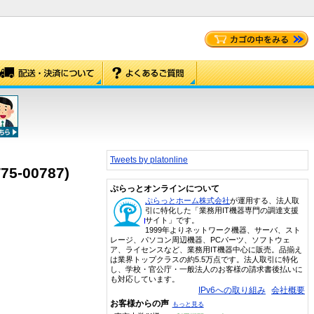
Tweets by platonline
75-00787)
ぷらっとオンラインについて
ぷらっとホーム株式会社
が運用する、法人取
引に特化した「業務用IT機器専門の調達支援
サイト」です。
1999年よりネットワーク機器、サーバ、スト
レージ、パソコン周辺機器、PCパーツ、ソフトウェ
ア、ライセンスなど、業務用IT機器中心に販売。品揃え
は業界トップクラスの約5.5万点です。法人取引に特化
し、学校・官公庁・一般法人のお客様の請求書後払いに
も対応しています。
IPv6への取り組み
会社概要
お客様からの声
もっと見る