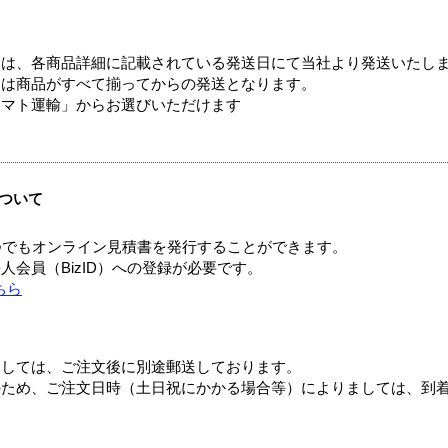
ては、各商品詳細に記載されている発送日にて当社より発送いたし
送は商品がすべて揃ってからの発送となります。
ヤマト運輸」からお選びいただけます
ついて
つでもオンライン見積書を発行することができます。
会員（BizID）への登録が必要です。
ちら
ましては、ご注文後に別途郵送しております。
のため、ご注文日時（土日祝にかかる場合等）によりましては、到