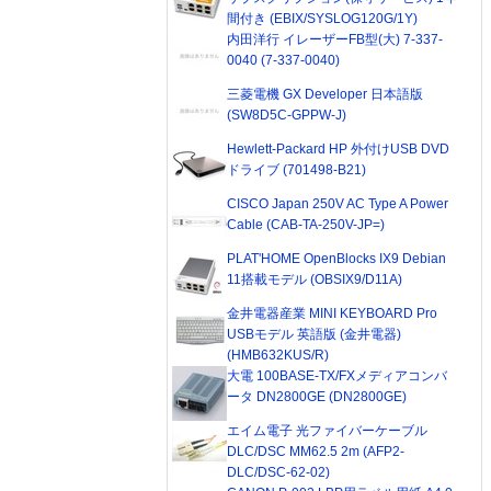
間付き (EBIX/SYSLOG120G/1Y)
内田洋行 イレーザーFB型(大) 7-337-
0040 (7-337-0040)
三菱電機 GX Developer 日本語版
(SW8D5C-GPPW-J)
Hewlett-Packard HP 外付けUSB DVD
ドライブ (701498-B21)
CISCO Japan 250V AC Type A Power
Cable (CAB-TA-250V-JP=)
PLAT'HOME OpenBlocks IX9 Debian
11搭載モデル (OBSIX9/D11A)
金井電器産業 MINI KEYBOARD Pro
USBモデル 英語版 (金井電器)
(HMB632KUS/R)
大電 100BASE-TX/FXメディアコンバ
ータ DN2800GE (DN2800GE)
エイム電子 光ファイバーケーブル
DLC/DSC MM62.5 2m (AFP2-
DLC/DSC-62-02)