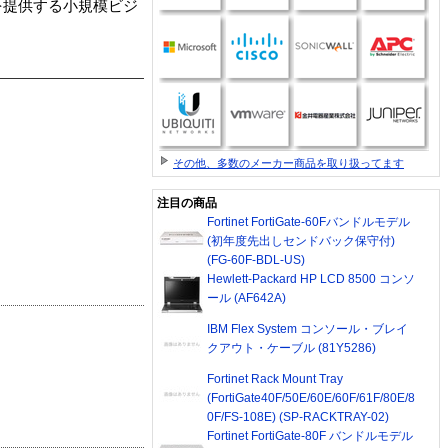
を提供する小規模ビジ
その他、多数のメーカー商品を取り扱ってます
注目の商品
Fortinet FortiGate-60Fバンドルモデル
(初年度先出しセンドバック保守付)
(FG-60F-BDL-US)
Hewlett-Packard HP LCD 8500 コンソ
ール (AF642A)
IBM Flex System コンソール・ブレイ
クアウト・ケーブル (81Y5286)
Fortinet Rack Mount Tray
(FortiGate40F/50E/60E/60F/61F/80E/8
0F/FS-108E) (SP-RACKTRAY-02)
Fortinet FortiGate-80F バンドルモデル