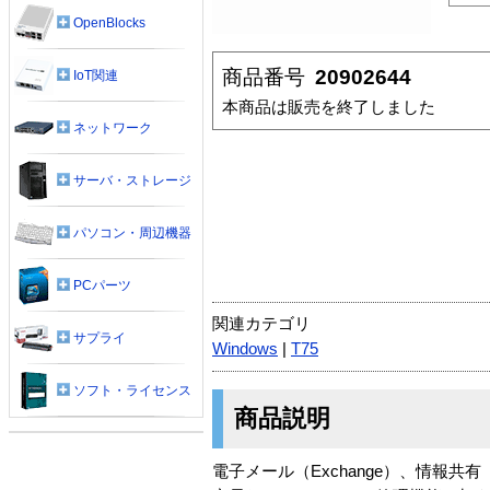
OpenBlocks
商品番号
20902644
IoT関連
本商品は販売を終了しました
ネットワーク
サーバ・ストレージ
パソコン・周辺機器
PCパーツ
関連カテゴリ
サプライ
Windows
|
T75
ソフト・ライセンス
商品説明
電子メール（Exchange）、情報共有（W