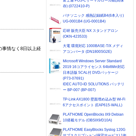
富士通 POS-Cサーマルロール紙(高保
存) (0722410-P)
パナソニック 感熱記録紙B4(6本入り)
UG-0001B4 (UG-0001B4)
応研 販売大臣 NX スタンドアロン
(OKN-423533)
大電 環境対応 1000BASE-T/X メディ
の事情なく8日以上経
アコンバータ (DN1800SG2E)
Microsoft Windows Server Standard
2019 16コアライセンス 64bitWin対応
日本語版 5CAL付 DVDパッケージ
(P73-07691)
IDEC AUTO-ID SOLUTIONS バッテリ
ー BP-007 (BP-007)
TP-Link AX1800 壁面埋め込み型 Wi-Fi
6アクセスポイント (EAP615-WALL)
PLAT'HOME OpenBlocks IX9 Debian
10搭載モデル (OBSIX9/D10A)
PLAT'HOME EasyBlocks Syslog 120G
サブスクリプション(保守サービス) 1年