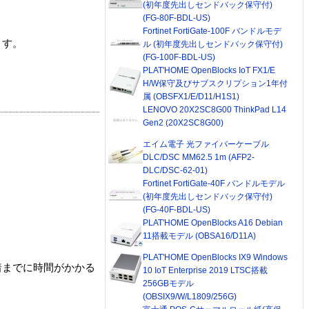
(初年度先出しセンドバック保守付)
(FG-80F-BDL-US)
Fortinet FortiGate-100F バンドルモデ
ます。
ル (初年度先出しセンドバック保守付)
(FG-100F-BDL-US)
PLAT'HOME OpenBlocks IoT FX1/E
H/W保守及びサブスクリプション1年付
属 (OBSFX1/E/D11/H1S1)
LENOVO 20X2SC8G00 ThinkPad L14
Gen2 (20X2SC8G00)
エイム電子 光ファイバーケーブル
DLC/DSC MM62.5 1m (AFP2-
DLC/DSC-62-01)
Fortinet FortiGate-40F バンドルモデル
(初年度先出しセンドバック保守付)
(FG-40F-BDL-US)
PLAT'HOME OpenBlocks A16 Debian
11搭載モデル (OBSA16/D11A)
PLAT'HOME OpenBlocks IX9 Windows
着までに時間がかかる
10 IoT Enterprise 2019 LTSC搭載
256GBモデル
(OBSIX9/W/L1809/256G)