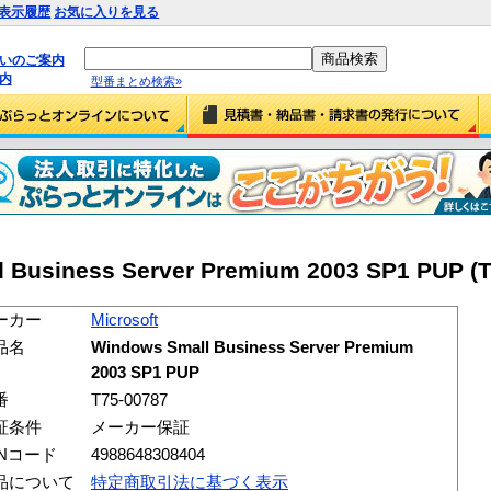
表示履歴
お気に入りを見る
払いのご案内
内
型番まとめ検索»
l Business Server Premium 2003 SP1 PUP (T
ーカー
Microsoft
品名
Windows Small Business Server Premium
2003 SP1 PUP
番
T75-00787
証条件
メーカー保証
ANコード
4988648308404
品について
特定商取引法に基づく表示