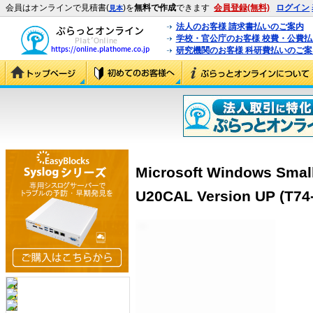
会員はオンラインで見積書(
)を
無料で作成
できます
会員登録(無料)
ログイン
見本
法人のお客様 請求書払いのご案内
学校・官公庁のお客様 校費・公費
研究機関のお客様 科研費払いのご案
Microsoft Windows Small
U20CAL Version UP (T74