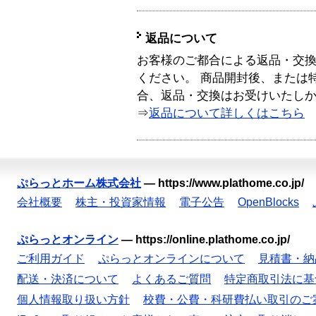
返品について
お客様のご都合による返品・交
ください。 商品開封後、または
合、返品・交換はお受けいたし
⇒
返品について詳しくはこちら
ぷらっとホーム株式会社
—
https://www.plathome.co.jp/
会社概要
株主・投資家情報
電子公告
OpenBlocks
ぷらっとオンライン
—
https://online.plathome.co.jp/
ご利用ガイド
ぷらっとオンラインについて
見積書・納
配送・決済について
よくあるご質問
特定商取引法に基
個人情報取り扱い方針
校費・公費・科研費払い取引のご