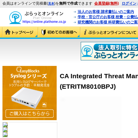
会員はオンラインで見積書(
)を
無料で作成
できます
会員登録(無料)
ログイン
見本
法人のお客様 請求書払いのご案内
学校・官公庁のお客様 校費・公費
研究機関のお客様 科研費払いのご案
CA Integrated Threat Ma
(ETRITM8010BPJ)