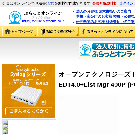
会員はオンラインで見積書(
)を
無料で作成
できます
会員登録(無料)
ログイン
見本
法人のお客様 請求書払いのご案内
学校・官公庁のお客様 校費・公費
研究機関のお客様 科研費払いのご案
オープンテクノロジーズ InterM
EDT4.0+List Mgr 400P (