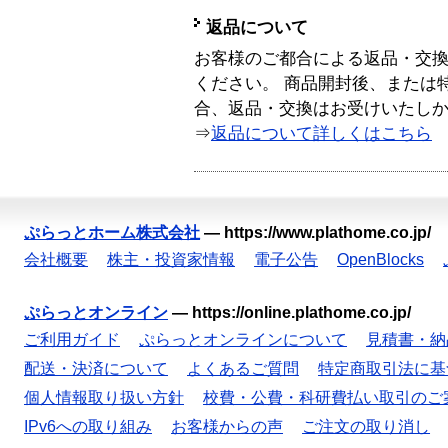
返品について
お客様のご都合による返品・交
ください。 商品開封後、または
合、返品・交換はお受けいたし
⇒
返品について詳しくはこちら
ぷらっとホーム株式会社
—
https://www.plathome.co.jp/
会社概要
株主・投資家情報
電子公告
OpenBlocks
ぷらっとオンライン
—
https://online.plathome.co.jp/
ご利用ガイド
ぷらっとオンラインについて
見積書・納
配送・決済について
よくあるご質問
特定商取引法に基
個人情報取り扱い方針
校費・公費・科研費払い取引のご
IPv6への取り組み
お客様からの声
ご注文の取り消し