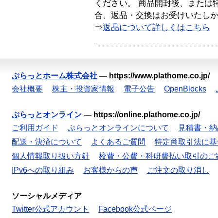
ください。 商品開封後、または
合、返品・交換はお受けいたし
⇒
返品について詳しくはこちら
ぷらっとホーム株式会社
—
https://www.plathome.co.jp/
会社概要
株主・投資家情報
電子公告
OpenBlocks
ぷらっとオンライン
—
https://online.plathome.co.jp/
ご利用ガイド
ぷらっとオンラインについて
見積書・納
配送・決済について
よくあるご質問
特定商取引法に基
個人情報取り扱い方針
校費・公費・科研費払い取引のご
IPv6への取り組み
お客様からの声
ご注文の取り消し
ソーシャルメディア
Twitter公式アカウント
Facebook公式ページ