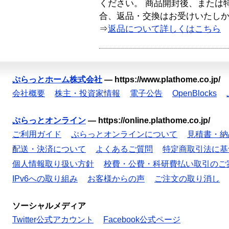
ください。 商品開封後、または
合、返品・交換はお受けいたし
⇒
返品について詳しくはこちら
ぷらっとホーム株式会社
—
https://www.plathome.co.jp/
会社概要
株主・投資家情報
電子公告
OpenBlocks
ぷらっとオンライン
—
https://online.plathome.co.jp/
ご利用ガイド
ぷらっとオンラインについて
見積書・納
配送・決済について
よくあるご質問
特定商取引法に基
個人情報取り扱い方針
校費・公費・科研費払い取引のご
IPv6への取り組み
お客様からの声
ご注文の取り消し
ソーシャルメディア
Twitter公式アカウント
Facebook公式ページ