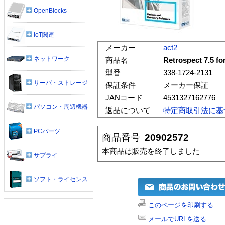
OpenBlocks
IoT関連
メーカー
act2
ネットワーク
商品名
Retrospect 7.5 f
型番
338-1724-2131
サーバ・ストレージ
保証条件
メーカー保証
JANコード
4531327162776
パソコン・周辺機器
返品について
特定商取引法に基
PCパーツ
商品番号
20902572
本商品は販売を終了しました
サプライ
ソフト・ライセンス
このページを印刷する
メールでURLを送る