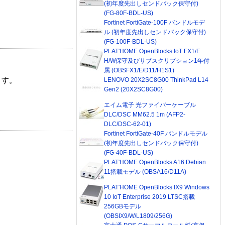
(初年度先出しセンドバック保守付)
(FG-80F-BDL-US)
Fortinet FortiGate-100F バンドルモデ
ル (初年度先出しセンドバック保守付)
(FG-100F-BDL-US)
PLAT'HOME OpenBlocks IoT FX1/E
H/W保守及びサブスクリプション1年付
属 (OBSFX1/E/D11/H1S1)
LENOVO 20X2SC8G00 ThinkPad L14
ます。
Gen2 (20X2SC8G00)
エイム電子 光ファイバーケーブル
DLC/DSC MM62.5 1m (AFP2-
DLC/DSC-62-01)
Fortinet FortiGate-40F バンドルモデル
(初年度先出しセンドバック保守付)
(FG-40F-BDL-US)
PLAT'HOME OpenBlocks A16 Debian
11搭載モデル (OBSA16/D11A)
PLAT'HOME OpenBlocks IX9 Windows
10 IoT Enterprise 2019 LTSC搭載
256GBモデル
(OBSIX9/W/L1809/256G)