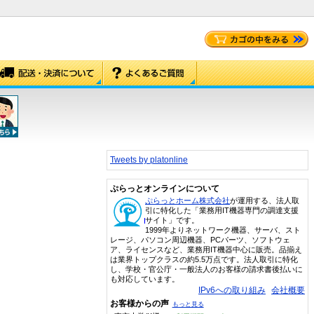
Tweets by platonline
ぷらっとオンラインについて
ぷらっとホーム株式会社
が運用する、法人取
引に特化した「業務用IT機器専門の調達支援
サイト」です。
1999年よりネットワーク機器、サーバ、スト
レージ、パソコン周辺機器、PCパーツ、ソフトウェ
ア、ライセンスなど、業務用IT機器中心に販売。品揃え
は業界トップクラスの約5.5万点です。法人取引に特化
し、学校・官公庁・一般法人のお客様の請求書後払いに
も対応しています。
IPv6への取り組み
会社概要
お客様からの声
もっと見る