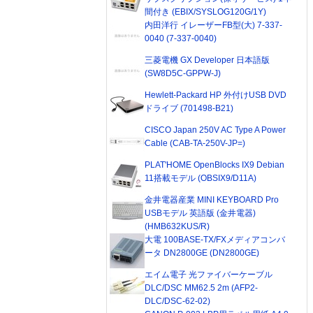
間付き (EBIX/SYSLOG120G/1Y)
内田洋行 イレーザーFB型(大) 7-337-
0040 (7-337-0040)
三菱電機 GX Developer 日本語版
(SW8D5C-GPPW-J)
Hewlett-Packard HP 外付けUSB DVD
ドライブ (701498-B21)
CISCO Japan 250V AC Type A Power
Cable (CAB-TA-250V-JP=)
PLAT'HOME OpenBlocks IX9 Debian
11搭載モデル (OBSIX9/D11A)
金井電器産業 MINI KEYBOARD Pro
USBモデル 英語版 (金井電器)
(HMB632KUS/R)
大電 100BASE-TX/FXメディアコンバ
ータ DN2800GE (DN2800GE)
エイム電子 光ファイバーケーブル
DLC/DSC MM62.5 2m (AFP2-
DLC/DSC-62-02)