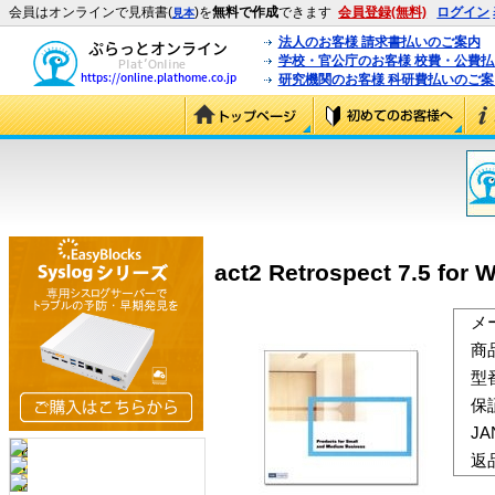
会員はオンラインで見積書(
)を
無料で作成
できます
会員登録(無料)
ログイン
見本
法人のお客様 請求書払いのご案内
学校・官公庁のお客様 校費・公費
研究機関のお客様 科研費払いのご案
act2 Retrospect 7.5 for
メ
商
型
保
J
返