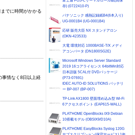
富士通 POS-Cサーマルロール紙(高保
存) (0722410-P)
着までに時間がかかる
パナソニック 感熱記録紙B4(6本入り)
UG-0001B4 (UG-0001B4)
応研 販売大臣 NX スタンドアロン
(OKN-423533)
大電 環境対応 1000BASE-T/X メディ
アコンバータ (DN1800SG2E)
Microsoft Windows Server Standard
2019 16コアライセンス 64bitWin対応
日本語版 5CAL付 DVDパッケージ
の事情なく8日以上経
(P73-07691)
IDEC AUTO-ID SOLUTIONS バッテリ
ー BP-007 (BP-007)
TP-Link AX1800 壁面埋め込み型 Wi-Fi
6アクセスポイント (EAP615-WALL)
PLAT'HOME OpenBlocks IX9 Debian
10搭載モデル (OBSIX9/D10A)
PLAT'HOME EasyBlocks Syslog 120G
サブスクリプション(保守サービス) 1年