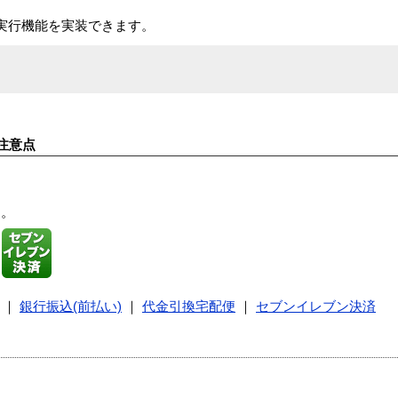
実行機能を実装できます。
注意点
す。
｜
銀行振込(前払い)
｜
代金引換宅配便
｜
セブンイレブン決済