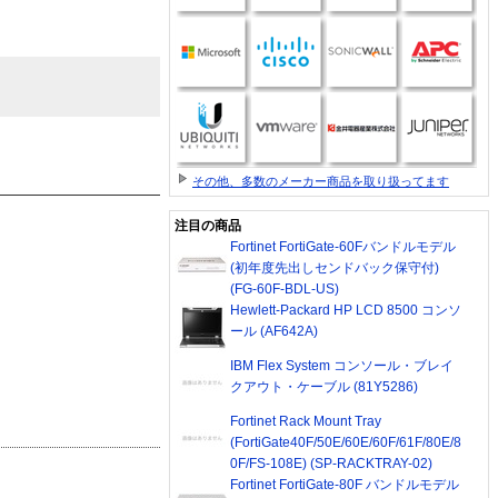
その他、多数のメーカー商品を取り扱ってます
注目の商品
Fortinet FortiGate-60Fバンドルモデル
(初年度先出しセンドバック保守付)
(FG-60F-BDL-US)
Hewlett-Packard HP LCD 8500 コンソ
ール (AF642A)
IBM Flex System コンソール・ブレイ
クアウト・ケーブル (81Y5286)
Fortinet Rack Mount Tray
(FortiGate40F/50E/60E/60F/61F/80E/8
0F/FS-108E) (SP-RACKTRAY-02)
Fortinet FortiGate-80F バンドルモデル