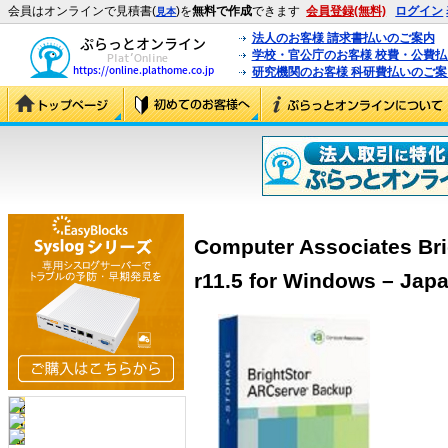
会員はオンラインで見積書(
)を
無料で作成
できます
会員登録(無料)
ログイン
見本
法人のお客様 請求書払いのご案内
学校・官公庁のお客様 校費・公費
研究機関のお客様 科研費払いのご案
Computer Associates Br
r11.5 for Windows – Ja