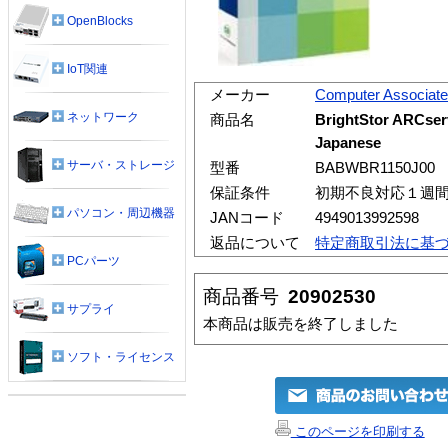
OpenBlocks
IoT関連
メーカー
Computer Associat
ネットワーク
商品名
BrightStor ARCser
Japanese
サーバ・ストレージ
型番
BABWBR1150J00
保証条件
初期不良対応１週
パソコン・周辺機器
JANコード
4949013992598
返品について
特定商取引法に基
PCパーツ
商品番号
20902530
サプライ
本商品は販売を終了しました
ソフト・ライセンス
このページを印刷する