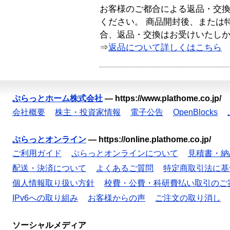
お客様のご都合による返品・交
ください。 商品開封後、または
合、返品・交換はお受けいたし
⇒
返品について詳しくはこちら
ぷらっとホーム株式会社
—
https://www.plathome.co.jp/
会社概要
株主・投資家情報
電子公告
OpenBlocks
ぷらっとオンライン
—
https://online.plathome.co.jp/
ご利用ガイド
ぷらっとオンラインについて
見積書・納
配送・決済について
よくあるご質問
特定商取引法に基
個人情報取り扱い方針
校費・公費・科研費払い取引のご
IPv6への取り組み
お客様からの声
ご注文の取り消し
ソーシャルメディア