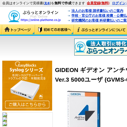
会員はオンラインで見積書(
)を
無料で作成
できます
会員登録(無料)
ログイン
見本
法人のお客様 請求書払いのご案内
学校・官公庁のお客様 校費・公費
研究機関のお客様 科研費払いのご案
GIDEON ギデオン ア
Ver.3 5000ユーザ (GVMS-