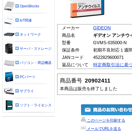
OpenBlocks
IoT関連
メーカー
GIDEON
ネットワーク
商品名
ギデオン アンチウイル
型番
GVMS-035000-N
サーバ・ストレージ
保証条件
初期不良対応１週
JANコード
4522829600071
パソコン・周辺機器
返品について
特定商取引法に基
PCパーツ
商品番号
20902411
本商品は販売を終了しました
サプライ
ソフト・ライセンス
このページを印刷する
メールでURLを送る