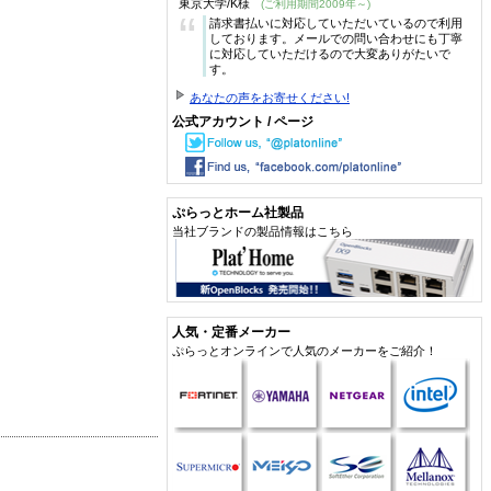
東京大学/K様
(ご利用期間2009年～)
“
請求書払いに対応していただいているので利用
しております。メールでの問い合わせにも丁寧
に対応していただけるので大変ありがたいで
す。
あなたの声をお寄せください!
公式アカウント / ページ
ぷらっとホーム社製品
当社ブランドの製品情報はこちら
人気・定番メーカー
ぷらっとオンラインで人気のメーカーをご紹介！