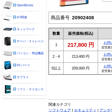
OpenBlocks
商品番号
20902408
IoT関連
ネットワーク
数量
販売価格
(税込)
サーバ・ストレージ
お問
217,800
円
1
翌営業
パソコン・周辺機器
お問
2 - 4
213,400
円
翌営業
PCパーツ
お問
5以上
209,000
円
翌営業
サプライ
ソフト・ライセンス
関連カテゴリ
ソフトウェア
|
セキュリティ
|
アンチ