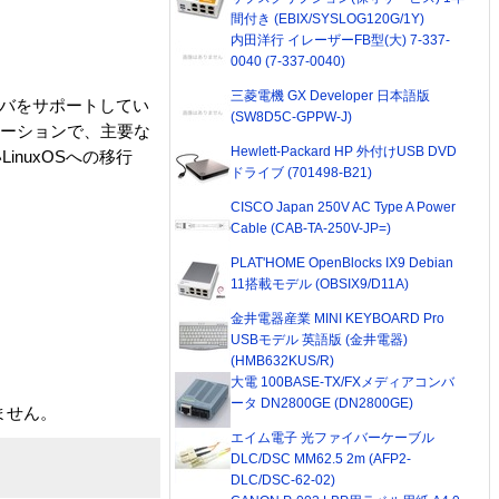
間付き (EBIX/SYSLOG120G/1Y)
内田洋行 イレーザーFB型(大) 7-337-
0040 (7-337-0040)
三菱電機 GX Developer 日本語版
ーバをサポートしてい
(SW8D5C-GPPW-J)
ビューションで、主要な
Hewlett-Packard HP 外付けUSB DVD
LinuxOSへの移行
ドライブ (701498-B21)
CISCO Japan 250V AC Type A Power
Cable (CAB-TA-250V-JP=)
PLAT'HOME OpenBlocks IX9 Debian
11搭載モデル (OBSIX9/D11A)
金井電器産業 MINI KEYBOARD Pro
USBモデル 英語版 (金井電器)
(HMB632KUS/R)
大電 100BASE-TX/FXメディアコンバ
ータ DN2800GE (DN2800GE)
いません。
エイム電子 光ファイバーケーブル
DLC/DSC MM62.5 2m (AFP2-
DLC/DSC-62-02)