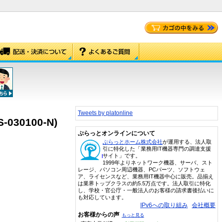
Tweets by platonline
30100-N)
ぷらっとオンラインについて
ぷらっとホーム株式会社
が運用する、法人取
引に特化した「業務用IT機器専門の調達支援
サイト」です。
1999年よりネットワーク機器、サーバ、スト
レージ、パソコン周辺機器、PCパーツ、ソフトウェ
ア、ライセンスなど、業務用IT機器中心に販売。品揃え
は業界トップクラスの約5.5万点です。法人取引に特化
し、学校・官公庁・一般法人のお客様の請求書後払いに
も対応しています。
IPv6への取り組み
会社概要
お客様からの声
もっと見る