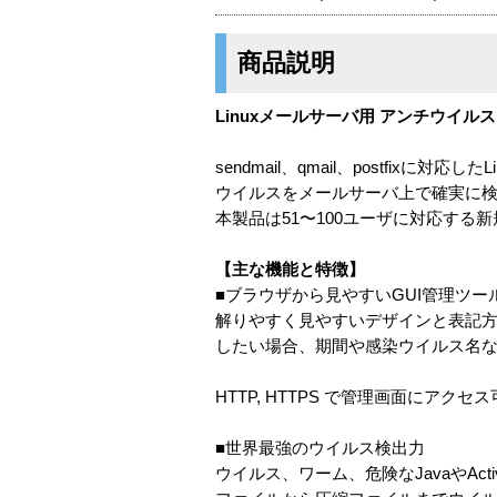
商品説明
Linuxメールサーバ用 アンチウイル
sendmail、qmail、postfix
ウイルスをメールサーバ上で確実に
本製品は51〜100ユーザに対応する
【主な機能と特徴】
■ブラウザから見やすいGUI管理ツー
解りやすく見やすいデザインと表記
したい場合、期間や感染ウイルス名
HTTP, HTTPS で管理画面にアクセ
■世界最強のウイルス検出力
ウイルス、ワーム、危険なJavaやA