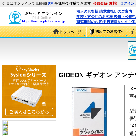
会員はオンラインで見積書(
)を
無料で作成
できます
会員登録(無料)
ログイン
見本
法人のお客様 請求書払いのご案内
学校・官公庁のお客様 校費・公費
研究機関のお客様 科研費払いのご案
GIDEON ギデオン アンチウイ
メ
商
型
保
J
返