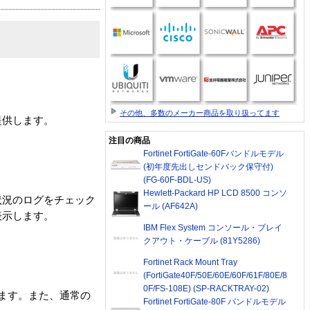
その他、多数のメーカー商品を取り扱ってます
提供します。
注目の商品
Fortinet FortiGate-60Fバンドルモデル
(初年度先出しセンドバック保守付)
(FG-60F-BDL-US)
Hewlett-Packard HP LCD 8500 コンソ
状況のログをチェック
ール (AF642A)
表示します。
IBM Flex System コンソール・ブレイ
クアウト・ケーブル (81Y5286)
Fortinet Rack Mount Tray
(FortiGate40F/50E/60E/60F/61F/80E/8
0F/FS-108E) (SP-RACKTRAY-02)
します。また、通常の
Fortinet FortiGate-80F バンドルモデル