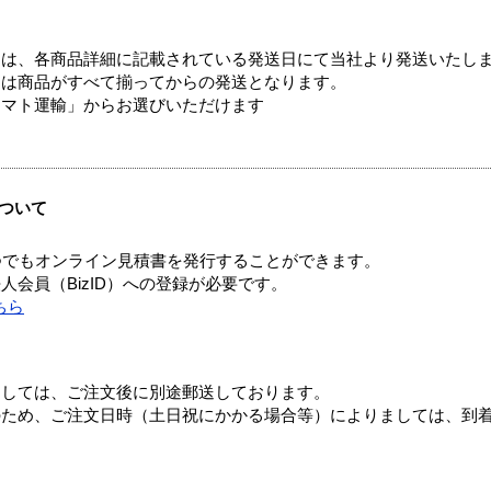
ては、各商品詳細に記載されている発送日にて当社より発送いたし
送は商品がすべて揃ってからの発送となります。
ヤマト運輸」からお選びいただけます
ついて
つでもオンライン見積書を発行することができます。
会員（BizID）への登録が必要です。
ちら
ましては、ご注文後に別途郵送しております。
のため、ご注文日時（土日祝にかかる場合等）によりましては、到