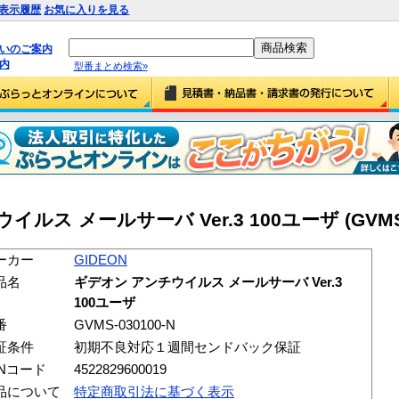
表示履歴
お気に入りを見る
払いのご案内
内
型番まとめ検索»
ルス メールサーバ Ver.3 100ユーザ (GVMS-0
ーカー
GIDEON
品名
ギデオン アンチウイルス メールサーバ Ver.3
100ユーザ
番
GVMS-030100-N
証条件
初期不良対応１週間センドバック保証
ANコード
4522829600019
品について
特定商取引法に基づく表示