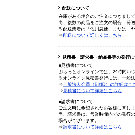
配送について
在庫がある場合のご注文につきまし
尚、複数の商品をご注文の場合、発
※配送業者は「佐川急便」または「
⇒
配送について詳しくはこちら
見積書・請求書・納品書等の発行に
■見積書について
ぷらっとオンラインでは、24時間い
※オンライン見積書発行には、一般法人
⇒
一般法人会員（BizID）の詳細はこ
⇒
見積書について詳細はこちら
■請求書について
ご注文時に希望されたお客様に関し
尚、請求書は、営業時間内での発行
場合がございます。
⇒
請求書について詳細はこちら