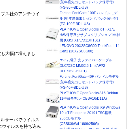
(初年度先出しセンドバック保守付)
(FG-80F-BDL-US)
Fortinet FortiGate-100F バンドルモデ
ラブス社のアンチウイ
ル (初年度先出しセンドバック保守付)
(FG-100F-BDL-US)
PLAT'HOME OpenBlocks IoT FX1/E
H/W保守及びサブスクリプション1年付
属 (OBSFX1/E/D11/H1S1)
LENOVO 20X2SC8G00 ThinkPad L14
Gen2 (20X2SC8G00)
数も大幅に増えまし
エイム電子 光ファイバーケーブル
DLC/DSC MM62.5 1m (AFP2-
DLC/DSC-62-01)
Fortinet FortiGate-40F バンドルモデル
(初年度先出しセンドバック保守付)
(FG-40F-BDL-US)
PLAT'HOME OpenBlocks A16 Debian
11搭載モデル (OBSA16/D11A)
PLAT'HOME OpenBlocks IX9 Windows
10 IoT Enterprise 2019 LTSC搭載
256GBモデル
ールサーバでウイルス
(OBSIX9/W/L1809/256G)
にウイルスを持ち込み