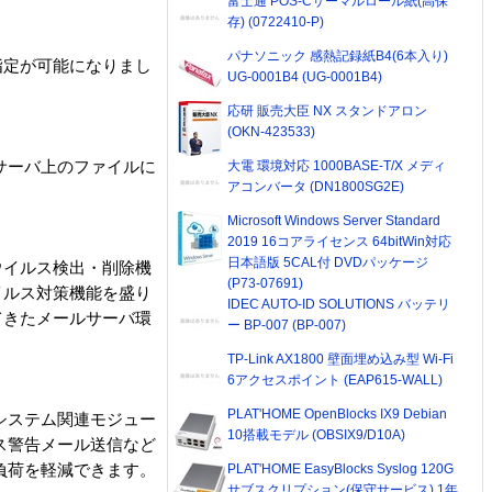
富士通 POS-Cサーマルロール紙(高保
存) (0722410-P)
パナソニック 感熱記録紙B4(6本入り)
指定が可能になりまし
UG-0001B4 (UG-0001B4)
応研 販売大臣 NX スタンドアロン
(OKN-423533)
サーバ上のファイルに
大電 環境対応 1000BASE-T/X メディ
アコンバータ (DN1800SG2E)
Microsoft Windows Server Standard
2019 16コアライセンス 64bitWin対応
日本語版 5CAL付 DVDパッケージ
ウイルス検出・削除機
(P73-07691)
イルス対策機能を盛り
IDEC AUTO-ID SOLUTIONS バッテリ
てきたメールサーバ環
ー BP-007 (BP-007)
TP-Link AX1800 壁面埋め込み型 Wi-Fi
6アクセスポイント (EAP615-WALL)
PLAT'HOME OpenBlocks IX9 Debian
システム関連モジュー
10搭載モデル (OBSIX9/D10A)
ス警告メール送信など
負荷を軽減できます。
PLAT'HOME EasyBlocks Syslog 120G
サブスクリプション(保守サービス) 1年