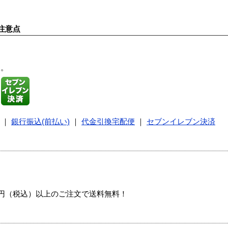
注意点
す。
｜
銀行振込(前払い)
｜
代金引換宅配便
｜
セブンイレブン決済
00円（税込）以上のご注文で送料無料！