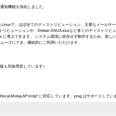
ル通知機能を強化しました。
したLinuxで、ほぼ全てのディストリビューション、主要なメールサ
トリビューションや、Debian GNU/Linuxなど多くのディストリ
、postfix に導入できます。 システム環境に依存せず動作するため、新しい
スムーズにでき、継続的にご利用いただけます。
2.1.3 対応版も別途用意しています）
 Mlocal,Mrelay,M*smtp* に対応しています。prog はサポートして