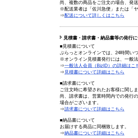
尚、複数の商品をご注文の場合、発
※配送業者は「佐川急便」または「
⇒
配送について詳しくはこちら
見積書・請求書・納品書等の発行に
■見積書について
ぷらっとオンラインでは、24時間い
※オンライン見積書発行には、一般法人
⇒
一般法人会員（BizID）の詳細はこ
⇒
見積書について詳細はこちら
■請求書について
ご注文時に希望されたお客様に関し
尚、請求書は、営業時間内での発行
場合がございます。
⇒
請求書について詳細はこちら
■納品書について
お届けする商品に同梱致します。
⇒
納品書について詳細はこちら