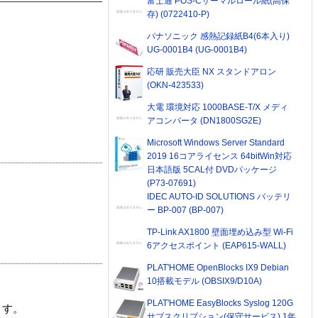
富士通 POS-Cサーマルロール紙(高保
存) (0722410-P)
パナソニック 感熱記録紙B4(6本入り)
UG-0001B4 (UG-0001B4)
応研 販売大臣 NX スタンドアロン
(OKN-423533)
大電 環境対応 1000BASE-T/X メディ
アコンバータ (DN1800SG2E)
Microsoft Windows Server Standard
2019 16コアライセンス 64bitWin対応
日本語版 5CAL付 DVDパッケージ
(P73-07691)
IDEC AUTO-ID SOLUTIONS バッテリ
ー BP-007 (BP-007)
TP-Link AX1800 壁面埋め込み型 Wi-Fi
6アクセスポイント (EAP615-WALL)
PLAT'HOME OpenBlocks IX9 Debian
10搭載モデル (OBSIX9/D10A)
PLAT'HOME EasyBlocks Syslog 120G
ます。
サブスクリプション(保守サービス) 1年