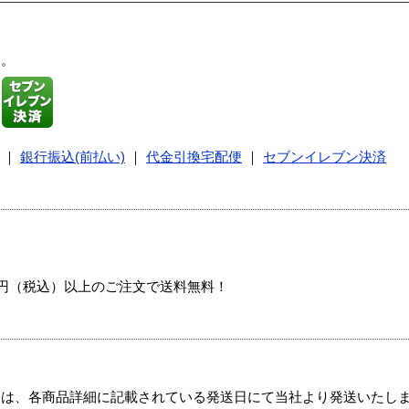
す。
｜
銀行振込(前払い)
｜
代金引換宅配便
｜
セブンイレブン決済
00円（税込）以上のご注文で送料無料！
ては、各商品詳細に記載されている発送日にて当社より発送いたし