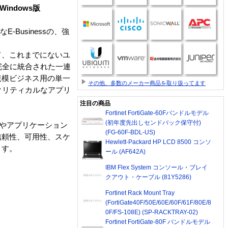
 Windows版
E-Businessの、強
て、これまでにないユ
は、完全に統合された一連
規模ビジネス用の単一
その他、多数のメーカー商品を取り扱ってます
ス・クリティカルなアプリ
注目の商品
Fortinet FortiGate-60Fバンドルモデル
(初年度先出しセンドバック保守付)
ータベースやアプリケーション
(FG-60F-BDL-US)
信頼性、可用性、スケ
Hewlett-Packard HP LCD 8500 コンソ
ます。
ール (AF642A)
IBM Flex System コンソール・ブレイ
クアウト・ケーブル (81Y5286)
Fortinet Rack Mount Tray
(FortiGate40F/50E/60E/60F/61F/80E/8
0F/FS-108E) (SP-RACKTRAY-02)
Fortinet FortiGate-80F バンドルモデル