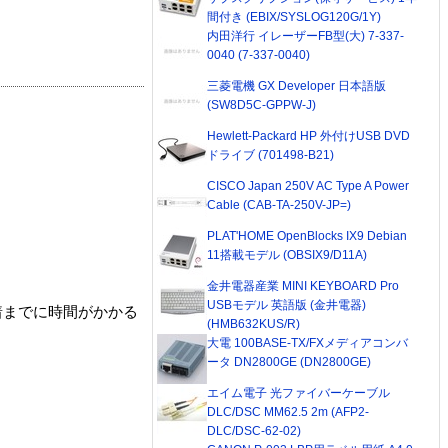
間付き (EBIX/SYSLOG120G/1Y)
内田洋行 イレーザーFB型(大) 7-337-
0040 (7-337-0040)
三菱電機 GX Developer 日本語版
(SW8D5C-GPPW-J)
Hewlett-Packard HP 外付けUSB DVD
ドライブ (701498-B21)
CISCO Japan 250V AC Type A Power
Cable (CAB-TA-250V-JP=)
PLAT'HOME OpenBlocks IX9 Debian
11搭載モデル (OBSIX9/D11A)
金井電器産業 MINI KEYBOARD Pro
USBモデル 英語版 (金井電器)
着までに時間がかかる
(HMB632KUS/R)
大電 100BASE-TX/FXメディアコンバ
ータ DN2800GE (DN2800GE)
エイム電子 光ファイバーケーブル
DLC/DSC MM62.5 2m (AFP2-
DLC/DSC-62-02)