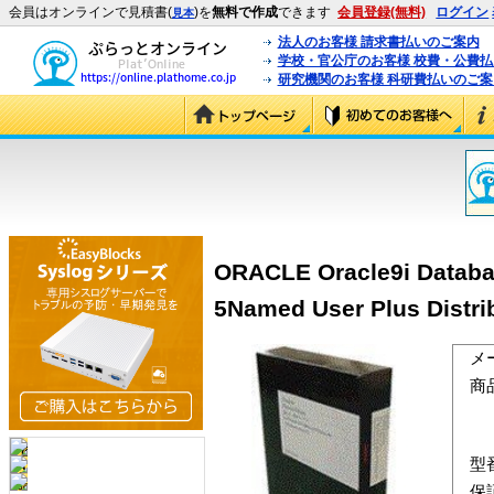
会員はオンラインで見積書(
)を
無料で作成
できます
会員登録(無料)
ログイン
見本
法人のお客様 請求書払いのご案内
学校・官公庁のお客様 校費・公費
研究機関のお客様 科研費払いのご案
ORACLE Oracle9i Database
5Named User Plus Distri
メ
商
型
保