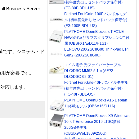
(初年度先出しセンドバック保守付)
(FG-80F-BDL-US)
 Business Server
Fortinet FortiGate-100F バンドルモデ
ル (初年度先出しセンドバック保守付)
(FG-100F-BDL-US)
PLAT'HOME OpenBlocks IoT FX1/E
H/W保守及びサブスクリプション1年付
属 (OBSFX1/E/D11/H1S1)
LENOVO 20X2SC8G00 ThinkPad L14
の値です。システム・ド
Gen2 (20X2SC8G00)
エイム電子 光ファイバーケーブル
DLC/DSC MM62.5 1m (AFP2-
3.0 の適用が必要です。
DLC/DSC-62-01)
Fortinet FortiGate-40F バンドルモデル
ition に対応します。
(初年度先出しセンドバック保守付)
(FG-40F-BDL-US)
PLAT'HOME OpenBlocks A16 Debian
11搭載モデル (OBSA16/D11A)
PLAT'HOME OpenBlocks IX9 Windows
10 IoT Enterprise 2019 LTSC搭載
256GBモデル
(OBSIX9/W/L1809/256G)