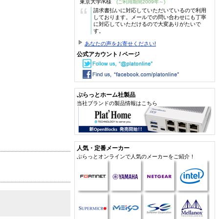
東京大学/K様
(ご利用期間2009年～)
“
請求書払いに対応していただいているので利用
しております。メールでの問い合わせにも丁寧
に対応していただけるので大変ありがたいで
す。
あなたの声をお寄せください!
公式アカウント / ページ
ぷらっとホーム社製品
当社ブランドの製品情報はこちら
人気・定番メーカー
ぷらっとオンラインで人気のメーカーをご紹介！