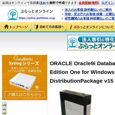
会員はオンラインで見積書(
)を
無料で作成
できます
会員登録(無料)
ログイン
見本
法人のお客様 請求書払いのご案内
学校・官公庁のお客様 校費・公費
研究機関のお客様 科研費払いのご案
ORACLE Oracle9i Databas
Edition One for Windows 
DistributionPackage v15