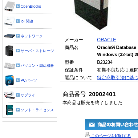
OpenBlocks
IoT関連
ネットワーク
メーカー
ORACLE
商品名
Oracle9i Database 
サーバ・ストレージ
Windows (32-bit) 2
型番
B23234
パソコン・周辺機器
保証条件
初期不良対応１週
返品について
特定商取引法に基
PCパーツ
商品番号
20902401
サプライ
本商品は販売を終了しました
ソフト・ライセンス
このページを印刷する