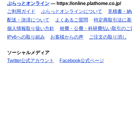
ぷらっとオンライン
—
https://online.plathome.co.jp/
ご利用ガイド
ぷらっとオンラインについて
見積書・納
配送・決済について
よくあるご質問
特定商取引法に基
個人情報取り扱い方針
校費・公費・科研費払い取引のご
IPv6への取り組み
お客様からの声
ご注文の取り消し
ソーシャルメディア
Twitter公式アカウント
Facebook公式ページ