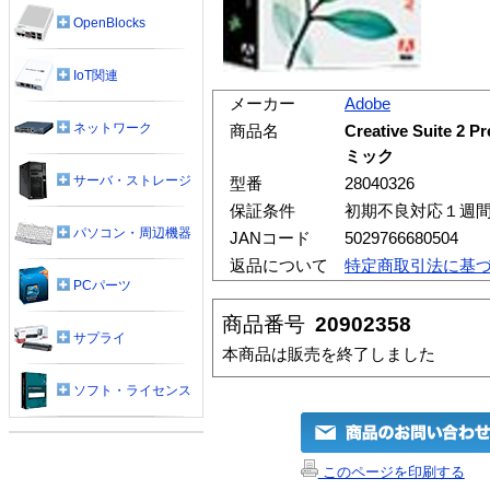
OpenBlocks
IoT関連
メーカー
Adobe
ネットワーク
商品名
Creative Suite 
ミック
サーバ・ストレージ
型番
28040326
保証条件
初期不良対応１週
パソコン・周辺機器
JANコード
5029766680504
返品について
特定商取引法に基
PCパーツ
商品番号
20902358
サプライ
本商品は販売を終了しました
ソフト・ライセンス
このページを印刷する