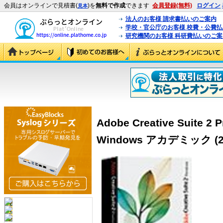
会員はオンラインで見積書(
)を
無料で作成
できます
会員登録(無料)
ログイン
見本
法人のお客様 請求書払いのご案内
学校・官公庁のお客様 校費・公費
研究機関のお客様 科研費払いのご案
Adobe Creative Suite 
Windows アカデミック (28