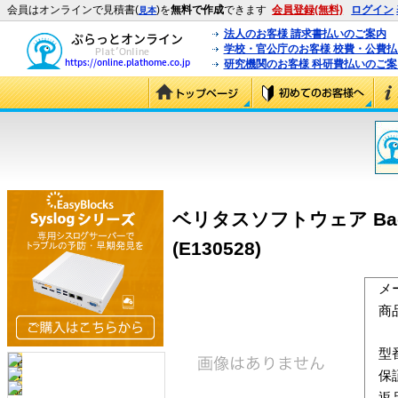
会員はオンラインで見積書(
)を
無料で作成
できます
会員登録(無料)
ログイン
見本
法人のお客様 請求書払いのご案内
学校・官公庁のお客様 校費・公費
研究機関のお客様 科研費払いのご案
ベリタスソフトウェア Backup E
(E130528)
メ
商
型
保
返