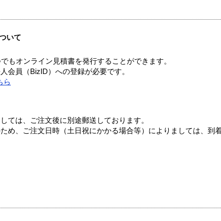
ついて
つでもオンライン見積書を発行することができます。
会員（BizID）への登録が必要です。
ちら
ましては、ご注文後に別途郵送しております。
のため、ご注文日時（土日祝にかかる場合等）によりましては、到