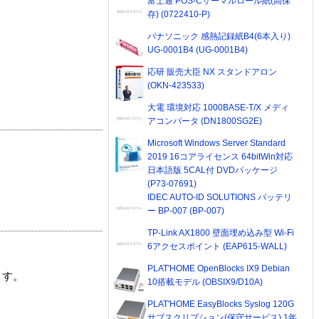
富士通 POS-Cサーマルロール紙(高保
存) (0722410-P)
パナソニック 感熱記録紙B4(6本入り)
UG-0001B4 (UG-0001B4)
応研 販売大臣 NX スタンドアロン
(OKN-423533)
大電 環境対応 1000BASE-T/X メディ
アコンバータ (DN1800SG2E)
Microsoft Windows Server Standard
2019 16コアライセンス 64bitWin対応
日本語版 5CAL付 DVDパッケージ
(P73-07691)
IDEC AUTO-ID SOLUTIONS バッテリ
ー BP-007 (BP-007)
TP-Link AX1800 壁面埋め込み型 Wi-Fi
6アクセスポイント (EAP615-WALL)
PLAT'HOME OpenBlocks IX9 Debian
ます。
10搭載モデル (OBSIX9/D10A)
PLAT'HOME EasyBlocks Syslog 120G
サブスクリプション(保守サービス) 1年