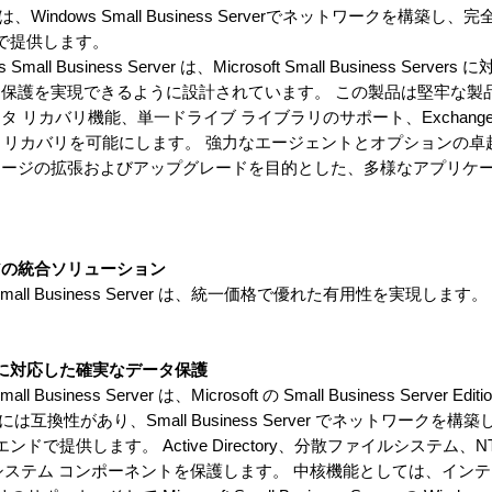
indows Small Business Serverでネットワークを構築し
ドで提供します。
ows Small Business Server は、Microsoft Small Business Se
保護を実現できるように設計されています。 この製品は堅牢な製
カバリ機能、単一ドライブ ライブラリのサポート、Exchange Se
vices の保護とリカバリを可能にします。 強力なエージェントとオプショ
ージの拡張およびアップグレードを目的とした、多様なアプリケー
アの統合ソリューション
indows Small Business Server は、統一価格で優れた有用性を実現
。
Server に対応した確実なデータ保護
Small Business Server は、Microsoft の Small Business Server
互換性があり、Small Business Server でネットワークを
で提供します。 Active Directory、分散ファイルシステム、N
、すべてのシステム コンポーネントを保護します。 中核機能としては、イン