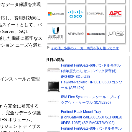
、完全なデータ保護を実現
rvers に対応し、費用対効果に
品スイートとして、バ
rver、SQL
ンの卓越した機能に堅牢なス
ション ニーズを満た
その他、多数のメーカー商品を取り扱ってます
注目の商品
Fortinet FortiGate-60Fバンドルモデル
(初年度先出しセンドバック保守付)
(FG-60F-BDL-US)
します。 インストールと管理
Hewlett-Packard HP LCD 8500 コンソ
ール (AF642A)
IBM Flex System コンソール・ブレイ
クアウト・ケーブル (81Y5286)
 Edition を完全に補完する
Fortinet Rack Mount Tray
構築し、完全なデータ保護
(FortiGate40F/50E/60E/60F/61F/80E/8
TFS ボリューム、
0F/FS-108E) (SP-RACKTRAY-02)
テリジェント ディザス
Fortinet FortiGate-80F バンドルモデル