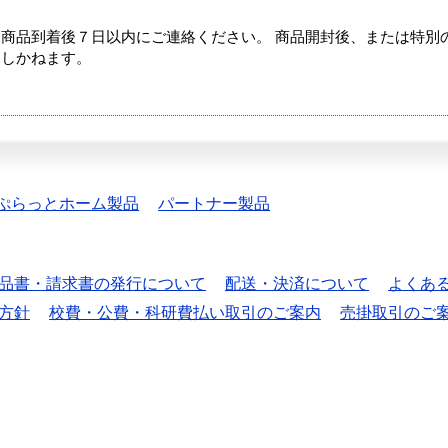
商品到着後７日以内にご連絡ください。 商品開封後、または特別
たしかねます。
ぷらっとホーム製品
パートナー製品
品書・請求書の発行について
配送・決済について
よくあ
方針
校費・公費・科研費払い取引のご案内
売掛取引のご