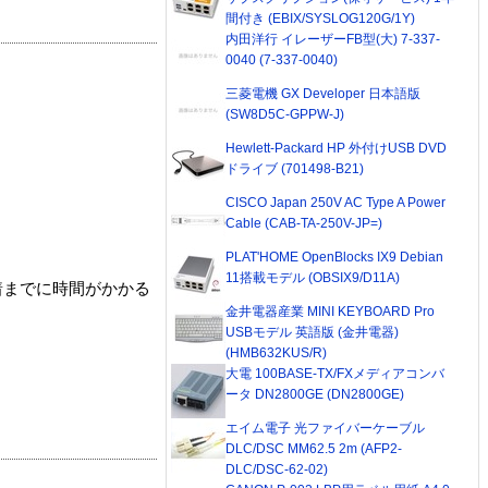
間付き (EBIX/SYSLOG120G/1Y)
内田洋行 イレーザーFB型(大) 7-337-
0040 (7-337-0040)
三菱電機 GX Developer 日本語版
(SW8D5C-GPPW-J)
Hewlett-Packard HP 外付けUSB DVD
ドライブ (701498-B21)
CISCO Japan 250V AC Type A Power
Cable (CAB-TA-250V-JP=)
PLAT'HOME OpenBlocks IX9 Debian
11搭載モデル (OBSIX9/D11A)
着までに時間がかかる
金井電器産業 MINI KEYBOARD Pro
USBモデル 英語版 (金井電器)
(HMB632KUS/R)
大電 100BASE-TX/FXメディアコンバ
ータ DN2800GE (DN2800GE)
エイム電子 光ファイバーケーブル
DLC/DSC MM62.5 2m (AFP2-
DLC/DSC-62-02)