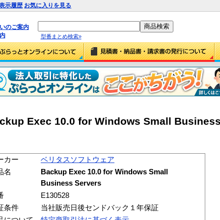
表示履歴
お気に入りを見る
払いのご案内
内
型番まとめ検索»
xec 10.0 for Windows Small Business 
ーカー
ベリタスソフトウェア
品名
Backup Exec 10.0 for Windows Small
Business Servers
番
E130528
証条件
当社販売日後センドバック１年保証
品について
特定商取引法に基づく表示