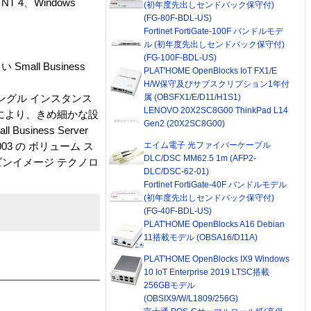
NT 4、Windows
(初年度先出しセンドバック保守付)
(FG-80F-BDL-US)
Fortinet FortiGate-100F バンドルモデ
ル (初年度先出しセンドバック保守付)
(FG-100F-BDL-US)
 Small Business
PLAT'HOME OpenBlocks IoT FX1/E
H/W保守及びサブスクリプション1年付
属 (OBSFX1/E/D11/H1S1)
シングル インスタンス
LENOVO 20X2SC8G00 ThinkPad L14
により、きめ細かな設
Gen2 (20X2SC8G00)
iness Server
エイム電子 光ファイバーケーブル
 2003 の ボリューム ス
DLC/DSC MM62.5 1m (AFP2-
ンイメージ テクノロ
DLC/DSC-62-01)
Fortinet FortiGate-40F バンドルモデル
(初年度先出しセンドバック保守付)
(FG-40F-BDL-US)
PLAT'HOME OpenBlocks A16 Debian
11搭載モデル (OBSA16/D11A)
PLAT'HOME OpenBlocks IX9 Windows
10 IoT Enterprise 2019 LTSC搭載
256GBモデル
(OBSIX9/W/L1809/256G)