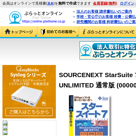
会員はオンラインで見積書(
)を
無料で作成
できます
会員登録(無料)
ログイン
見本
法人のお客様 請求書払いのご案内
学校・官公庁のお客様 校費・公費
研究機関のお客様 科研費払いのご案
SOURCENEXT StarSu
UNLIMITED 通常版 (00000