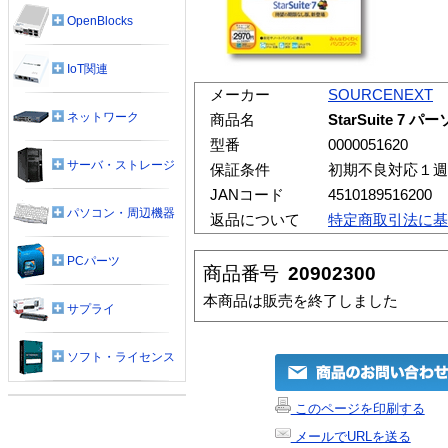
OpenBlocks
IoT関連
メーカー
SOURCENEXT
ネットワーク
商品名
StarSuite 7 
型番
0000051620
サーバ・ストレージ
保証条件
初期不良対応１週
JANコード
4510189516200
パソコン・周辺機器
返品について
特定商取引法に基
PCパーツ
商品番号
20902300
本商品は販売を終了しました
サプライ
ソフト・ライセンス
このページを印刷する
メールでURLを送る