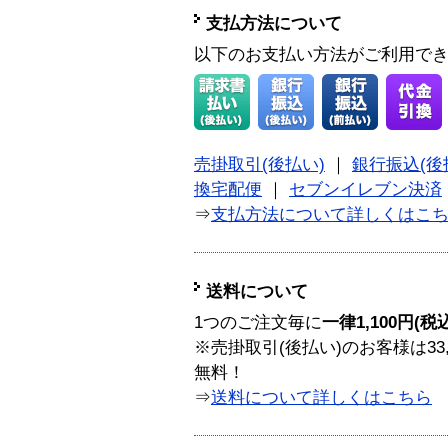
支払方法について
以下のお支払い方法がご利用で
売掛取引(後払い)
｜
銀行振込(後
換宅配便
｜
セブンイレブン決済
⇒
支払方法について詳しくはこ
送料について
1つのご注文毎に
一律1,100円(税
※売掛取引(後払い)のお客様は33
無料！
⇒
送料について詳しくはこちら