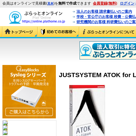
会員はオンラインで見積書(
)を
無料で作成
できます
会員登録(無料)
ログイン
見本
法人のお客様 請求書払いのご案内
学校・官公庁のお客様 校費・公費
研究機関のお客様 科研費払いのご案
JUSTSYSTEM ATOK for L