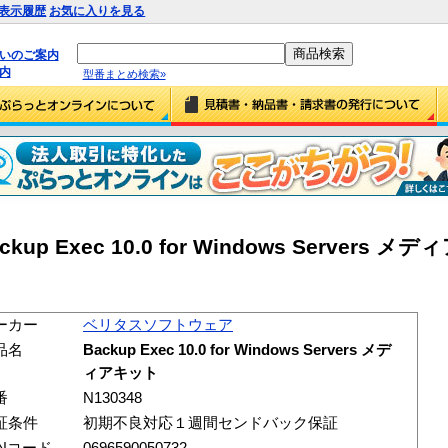
表示履歴
お気に入りを見る
払いのご案内
内
型番まとめ検索»
 Exec 10.0 for Windows Servers メ
ーカー
ベリタスソフトウェア
品名
Backup Exec 10.0 for Windows Servers メデ
ィアキット
番
N130348
証条件
初期不良対応１週間センドバック保証
ANコード
0696590050732