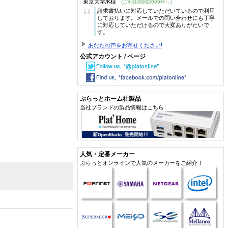
東京大学/K様
(ご利用期間2009年～)
“
請求書払いに対応していただいているので利用
しております。メールでの問い合わせにも丁寧
に対応していただけるので大変ありがたいで
す。
あなたの声をお寄せください!
公式アカウント / ページ
ぷらっとホーム社製品
当社ブランドの製品情報はこちら
人気・定番メーカー
ぷらっとオンラインで人気のメーカーをご紹介！