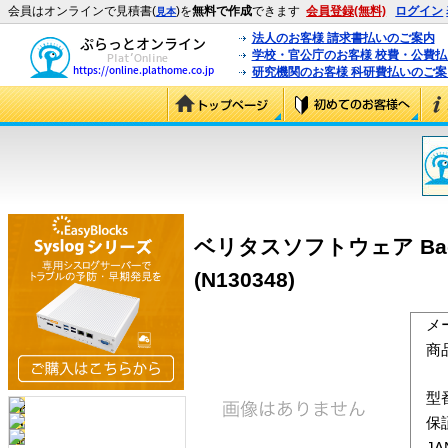
会員はオンラインで見積書(
)を
無料で作成
できます
会員登録(無料)
ログイン
見本
法人のお客様 請求書払いのご案内
学校・官公庁のお客様 校費・公費
研究機関のお客様 科研費払いのご案
ベリタスソフトウェア Backup
(N130348)
メ
商
型
保
J