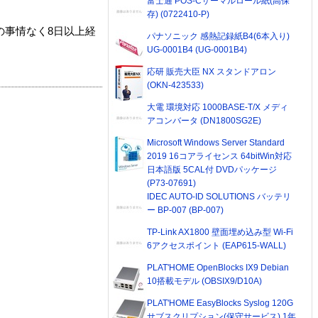
富士通 POS-Cサーマルロール紙(高保
存) (0722410-P)
の事情なく8日以上経
パナソニック 感熱記録紙B4(6本入り)
UG-0001B4 (UG-0001B4)
応研 販売大臣 NX スタンドアロン
(OKN-423533)
大電 環境対応 1000BASE-T/X メディ
アコンバータ (DN1800SG2E)
Microsoft Windows Server Standard
2019 16コアライセンス 64bitWin対応
日本語版 5CAL付 DVDパッケージ
(P73-07691)
IDEC AUTO-ID SOLUTIONS バッテリ
ー BP-007 (BP-007)
TP-Link AX1800 壁面埋め込み型 Wi-Fi
6アクセスポイント (EAP615-WALL)
PLAT'HOME OpenBlocks IX9 Debian
10搭載モデル (OBSIX9/D10A)
PLAT'HOME EasyBlocks Syslog 120G
サブスクリプション(保守サービス) 1年