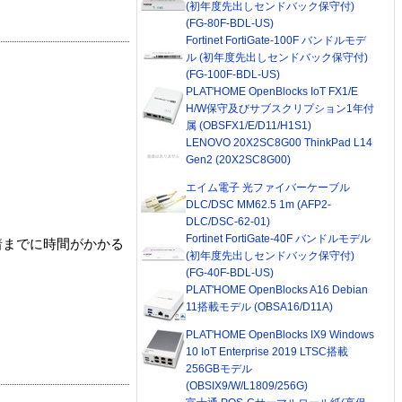
(初年度先出しセンドバック保守付)
(FG-80F-BDL-US)
Fortinet FortiGate-100F バンドルモデ
ル (初年度先出しセンドバック保守付)
(FG-100F-BDL-US)
PLAT'HOME OpenBlocks IoT FX1/E
H/W保守及びサブスクリプション1年付
属 (OBSFX1/E/D11/H1S1)
LENOVO 20X2SC8G00 ThinkPad L14
Gen2 (20X2SC8G00)
エイム電子 光ファイバーケーブル
DLC/DSC MM62.5 1m (AFP2-
DLC/DSC-62-01)
Fortinet FortiGate-40F バンドルモデル
着までに時間がかかる
(初年度先出しセンドバック保守付)
(FG-40F-BDL-US)
PLAT'HOME OpenBlocks A16 Debian
11搭載モデル (OBSA16/D11A)
PLAT'HOME OpenBlocks IX9 Windows
10 IoT Enterprise 2019 LTSC搭載
256GBモデル
(OBSIX9/W/L1809/256G)