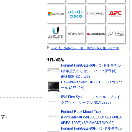
その他、多数のメーカー商品を取り扱ってます
注目の商品
Fortinet FortiGate-60Fバンドルモデル
(初年度先出しセンドバック保守付)
(FG-60F-BDL-US)
Hewlett-Packard HP LCD 8500 コンソ
ール (AF642A)
IBM Flex System コンソール・ブレイ
クアウト・ケーブル (81Y5286)
Fortinet Rack Mount Tray
ます。
(FortiGate40F/50E/60E/60F/61F/80E/8
0F/FS-108E) (SP-RACKTRAY-02)
Fortinet FortiGate-80F バンドルモデル