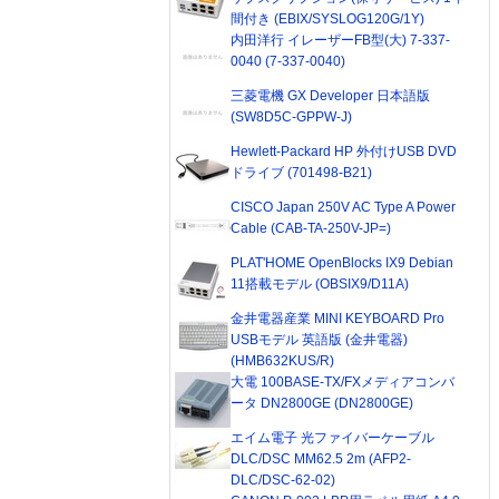
間付き (EBIX/SYSLOG120G/1Y)
内田洋行 イレーザーFB型(大) 7-337-
0040 (7-337-0040)
三菱電機 GX Developer 日本語版
(SW8D5C-GPPW-J)
Hewlett-Packard HP 外付けUSB DVD
ドライブ (701498-B21)
CISCO Japan 250V AC Type A Power
Cable (CAB-TA-250V-JP=)
PLAT'HOME OpenBlocks IX9 Debian
11搭載モデル (OBSIX9/D11A)
金井電器産業 MINI KEYBOARD Pro
USBモデル 英語版 (金井電器)
(HMB632KUS/R)
大電 100BASE-TX/FXメディアコンバ
ータ DN2800GE (DN2800GE)
エイム電子 光ファイバーケーブル
DLC/DSC MM62.5 2m (AFP2-
DLC/DSC-62-02)