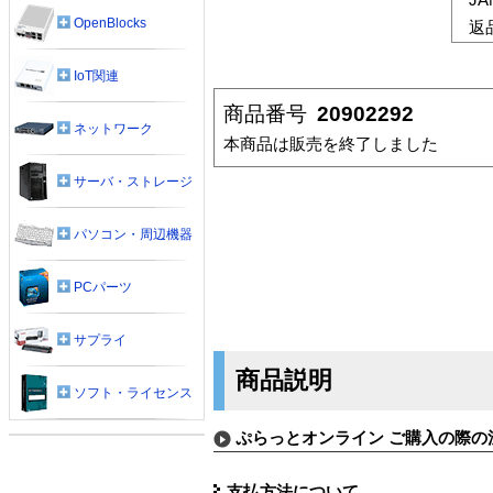
OpenBlocks
返
IoT関連
商品番号
20902292
ネットワーク
本商品は販売を終了しました
サーバ・ストレージ
パソコン・周辺機器
PCパーツ
サプライ
商品説明
ソフト・ライセンス
ぷらっとオンライン ご購入の際の
支払方法について