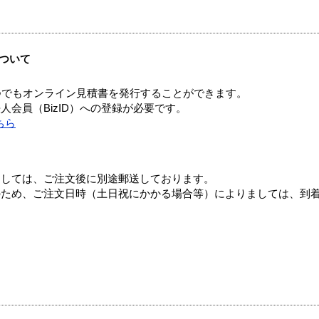
ついて
つでもオンライン見積書を発行することができます。
会員（BizID）への登録が必要です。
ちら
ましては、ご注文後に別途郵送しております。
のため、ご注文日時（土日祝にかかる場合等）によりましては、到