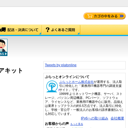
Tweets by platonline
ディアキット
ぷらっとオンラインについて
ぷらっとホーム株式会社
が運用する、法人取
引に特化した「業務用IT機器専門の調達支援
サイト」です。
1999年よりネットワーク機器、サーバ、スト
レージ、パソコン周辺機器、PCパーツ、ソフトウェ
ア、ライセンスなど、業務用IT機器中心に販売。品揃え
は業界トップクラスの約5.5万点です。法人取引に特化
し、学校・官公庁・一般法人のお客様の請求書後払いに
も対応しています。
IPv6への取り組み
会社概要
お客様からの声
もっと見る