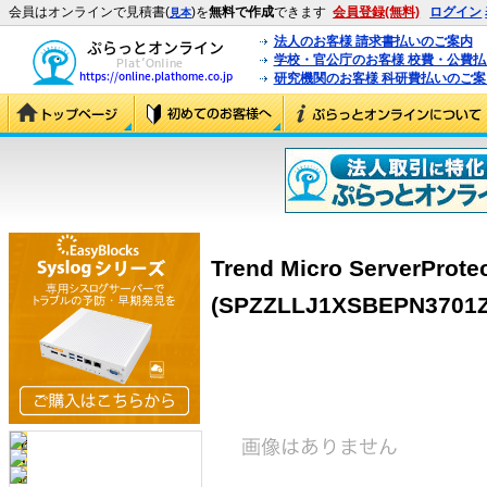
会員はオンラインで見積書(
)を
無料で作成
できます
会員登録(無料)
ログイン
見本
法人のお客様 請求書払いのご案内
学校・官公庁のお客様 校費・公費
研究機関のお客様 科研費払いのご案
Trend Micro ServerProtec
(SPZZLLJ1XSBEPN3701Z