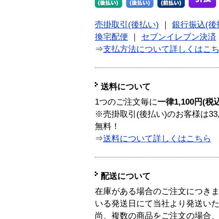
売掛取引(後払い)
｜
銀行振込(後
換宅配便
｜
セブンイレブン決済
⇒
支払方法について詳しくはこ
送料について
1つのご注文毎に
一律1,100円(税
※売掛取引(後払い)のお客様は33
無料！
⇒
送料について詳しくはこちら
配送について
在庫がある場合のご注文につき
いる発送日にて当社より発送い
尚、複数の商品をご注文の場合