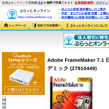
会員はオンラインで見積書(
)を
無料で作成
できます
会員登録(無料)
ログイン
見本
法人のお客様 請求書払いのご案内
学校・官公庁のお客様 校費・公費
研究機関のお客様 科研費払いのご案
Adobe FrameMaker 7.1
デミック (27910449)