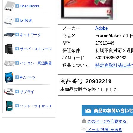
OpenBlocks
IoT関連
メーカー
Adobe
ネットワーク
商品名
FrameMaker 7.
型番
27910449
サーバ・ストレージ
保証条件
初期不良対応２週
JANコード
5029766502462
パソコン・周辺機器
返品について
特定商取引法に基
PCパーツ
商品番号
20902219
本商品は販売を終了しました
サプライ
ソフト・ライセンス
このページを印刷する
メールでURLを送る