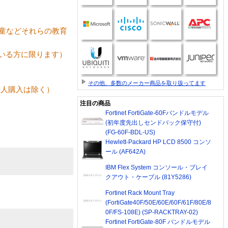
童などそれらの教育
いる方に限ります）
その他、多数のメーカー商品を取り扱ってます
法人購入は除く）
注目の商品
Fortinet FortiGate-60Fバンドルモデル
(初年度先出しセンドバック保守付)
(FG-60F-BDL-US)
Hewlett-Packard HP LCD 8500 コンソ
ール (AF642A)
IBM Flex System コンソール・ブレイ
クアウト・ケーブル (81Y5286)
Fortinet Rack Mount Tray
(FortiGate40F/50E/60E/60F/61F/80E/8
0F/FS-108E) (SP-RACKTRAY-02)
Fortinet FortiGate-80F バンドルモデル