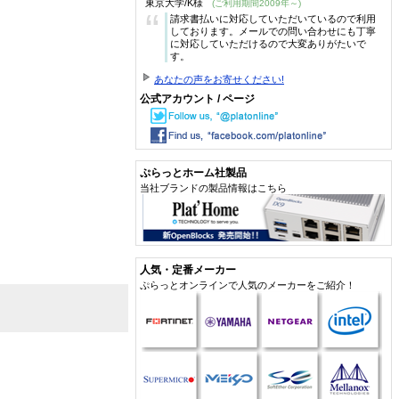
東京大学/K様
(ご利用期間2009年～)
“
請求書払いに対応していただいているので利用
しております。メールでの問い合わせにも丁寧
に対応していただけるので大変ありがたいで
す。
あなたの声をお寄せください!
公式アカウント / ページ
ぷらっとホーム社製品
当社ブランドの製品情報はこちら
人気・定番メーカー
ぷらっとオンラインで人気のメーカーをご紹介！