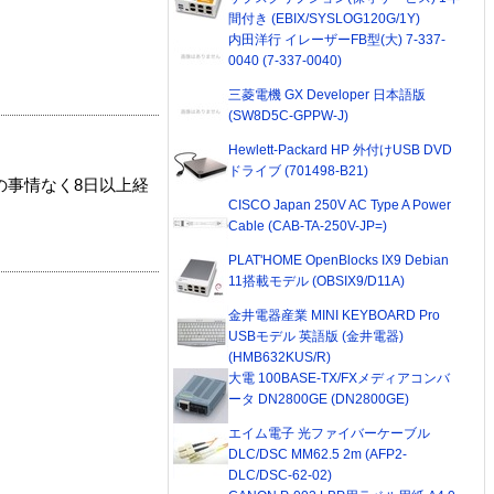
間付き (EBIX/SYSLOG120G/1Y)
内田洋行 イレーザーFB型(大) 7-337-
0040 (7-337-0040)
三菱電機 GX Developer 日本語版
(SW8D5C-GPPW-J)
Hewlett-Packard HP 外付けUSB DVD
ドライブ (701498-B21)
の事情なく8日以上経
CISCO Japan 250V AC Type A Power
Cable (CAB-TA-250V-JP=)
PLAT'HOME OpenBlocks IX9 Debian
11搭載モデル (OBSIX9/D11A)
金井電器産業 MINI KEYBOARD Pro
USBモデル 英語版 (金井電器)
(HMB632KUS/R)
大電 100BASE-TX/FXメディアコンバ
ータ DN2800GE (DN2800GE)
エイム電子 光ファイバーケーブル
DLC/DSC MM62.5 2m (AFP2-
DLC/DSC-62-02)