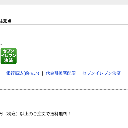
注意点
す。
｜
銀行振込(前払い)
｜
代金引換宅配便
｜
セブンイレブン決済
00円（税込）以上のご注文で送料無料！