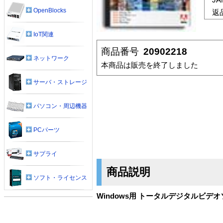
OpenBlocks
返
IoT関連
商品番号
20902218
ネットワーク
本商品は販売を終了しました
サーバ・ストレージ
パソコン・周辺機器
PCパーツ
サプライ
商品説明
ソフト・ライセンス
Windows用 トータルデジタルビデ