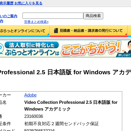
表示履歴
お気に入りを見る
払いのご案内
内
型番まとめ検索»
on Professional 2.5 日本語版 for Windows 
ーカー
Adobe
品名
Video Collection Professional 2.5 日本語版 for
Windows アカデミック
番
23160036
証条件
初期不良対応２週間センドバック保証
ANコード
5029766532216