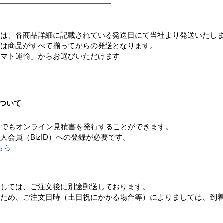
ては、各商品詳細に記載されている発送日にて当社より発送いたし
送は商品がすべて揃ってからの発送となります。
ヤマト運輸」からお選びいただけます
ついて
つでもオンライン見積書を発行することができます。
会員（BizID）への登録が必要です。
ちら
ましては、ご注文後に別途郵送しております。
のため、ご注文日時（土日祝にかかる場合等）によりましては、到