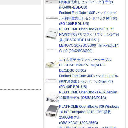
(初年度先出しセンドバック保守付)
(FG-80F-BDL-US)
Fortinet FortiGate-100F バンドルモデ
ル (初年度先出しセンドバック保守付)
(FG-100F-BDL-US)
PLAT'HOME OpenBlocks IoT FX1/E
H/W保守及びサブスクリプション1年付
属 (OBSFX1/E/D11/H1S1)
LENOVO 20X2SC8G00 ThinkPad L14
Gen2 (20X2SC8G00)
エイム電子 光ファイバーケーブル
DLC/DSC MM62.5 1m (AFP2-
DLC/DSC-62-01)
Fortinet FortiGate-40F バンドルモデル
(初年度先出しセンドバック保守付)
(FG-40F-BDL-US)
PLAT'HOME OpenBlocks A16 Debian
11搭載モデル (OBSA16/D11A)
PLAT'HOME OpenBlocks IX9 Windows
10 IoT Enterprise 2019 LTSC搭載
256GBモデル
(OBSIX9/W/L1809/256G)