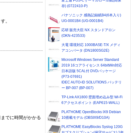
富士通 POS-Cサーマルロール紙(高保
存) (0722410-P)
パナソニック 感熱記録紙B4(6本入り)
UG-0001B4 (UG-0001B4)
ます。
応研 販売大臣 NX スタンドアロン
(OKN-423533)
大電 環境対応 1000BASE-T/X メディ
アコンバータ (DN1800SG2E)
Microsoft Windows Server Standard
2019 16コアライセンス 64bitWin対応
日本語版 5CAL付 DVDパッケージ
(P73-07691)
IDEC AUTO-ID SOLUTIONS バッテリ
ー BP-007 (BP-007)
TP-Link AX1800 壁面埋め込み型 Wi-Fi
6アクセスポイント (EAP615-WALL)
PLAT'HOME OpenBlocks IX9 Debian
着までに時間がかかる
10搭載モデル (OBSIX9/D10A)
PLAT'HOME EasyBlocks Syslog 120G
サブスクリプション(保守サービス) 1年