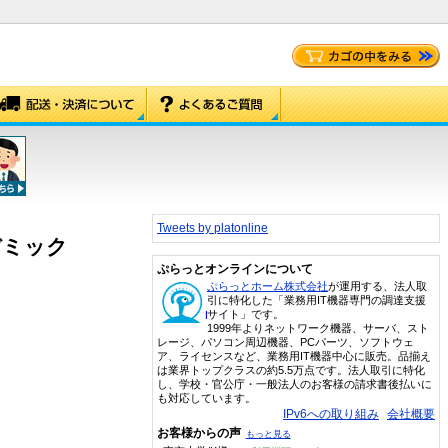
Tweets by platonline
アカデミック
ぷらっとオンラインについて
ぷらっとホーム株式会社
が運用する、法人取
引に特化した「業務用IT機器専門の調達支援
サイト」です。
1999年よりネットワーク機器、サーバ、スト
レージ、パソコン周辺機器、PCパーツ、ソフトウェ
ア、ライセンスなど、業務用IT機器中心に販売。品揃え
は業界トップクラスの約5.5万点です。法人取引に特化
し、学校・官公庁・一般法人のお客様の請求書後払いに
も対応しています。
IPv6への取り組み
会社概要
お客様からの声
もっと見る