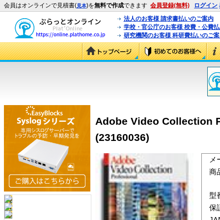
会員はオンラインで見積書(
)を
無料で作成
できます
会員登録(無料)
ログイン
見本
法人のお客様 請求書払いのご案内
学校・官公庁のお客様 校費・公費
研究機関のお客様 科研費払いのご案
Adobe Video Collecti
(23160036)
メ
商
型
保
J