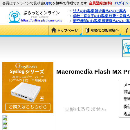
会員はオンラインで見積書(
)を
無料で作成
できます
会員登録(無料)
ログイン
見本
法人のお客様 請求書払いのご案内
学校・官公庁のお客様 校費・公費
研究機関のお客様 科研費払いのご案
Macromedia Flash MX Pr
メ
商
型
保
返