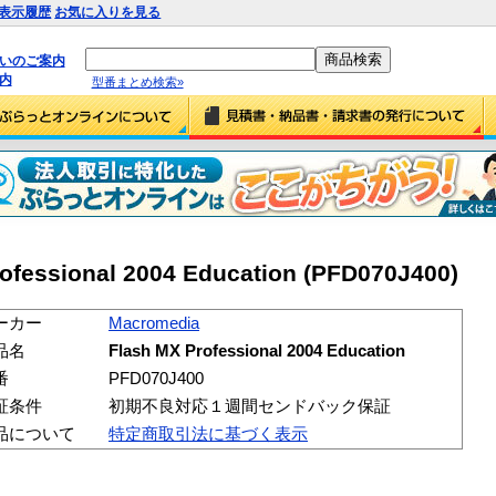
表示履歴
お気に入りを見る
払いのご案内
内
型番まとめ検索»
ofessional 2004 Education (PFD070J400)
ーカー
Macromedia
品名
Flash MX Professional 2004 Education
番
PFD070J400
証条件
初期不良対応１週間センドバック保証
品について
特定商取引法に基づく表示