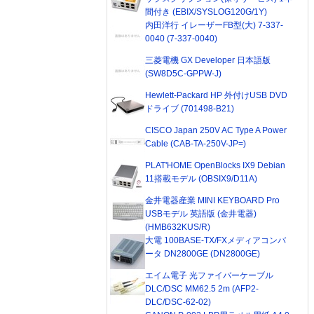
間付き (EBIX/SYSLOG120G/1Y)
内田洋行 イレーザーFB型(大) 7-337-
0040 (7-337-0040)
三菱電機 GX Developer 日本語版
(SW8D5C-GPPW-J)
Hewlett-Packard HP 外付けUSB DVD
ドライブ (701498-B21)
CISCO Japan 250V AC Type A Power
Cable (CAB-TA-250V-JP=)
PLAT'HOME OpenBlocks IX9 Debian
11搭載モデル (OBSIX9/D11A)
金井電器産業 MINI KEYBOARD Pro
USBモデル 英語版 (金井電器)
(HMB632KUS/R)
大電 100BASE-TX/FXメディアコンバ
ータ DN2800GE (DN2800GE)
エイム電子 光ファイバーケーブル
DLC/DSC MM62.5 2m (AFP2-
DLC/DSC-62-02)