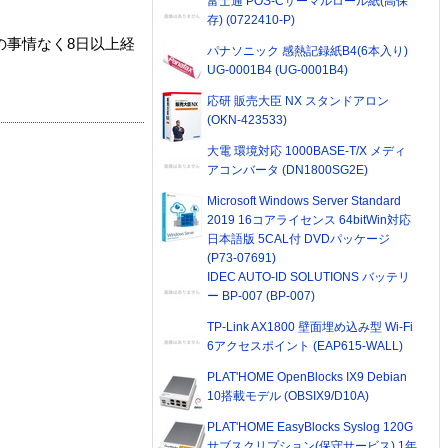
富士通 POS-Cサーマルロール紙(高保
存) (0722410-P)
の事情なく8日以上経
パナソニック 感熱記録紙B4(6本入り)
UG-0001B4 (UG-0001B4)
応研 販売大臣 NX スタンドアロン
(OKN-423533)
大電 環境対応 1000BASE-T/X メディ
アコンバータ (DN1800SG2E)
Microsoft Windows Server Standard
2019 16コアライセンス 64bitWin対応
日本語版 5CAL付 DVDパッケージ
(P73-07691)
IDEC AUTO-ID SOLUTIONS バッテリ
ー BP-007 (BP-007)
TP-Link AX1800 壁面埋め込み型 Wi-Fi
6アクセスポイント (EAP615-WALL)
PLAT'HOME OpenBlocks IX9 Debian
10搭載モデル (OBSIX9/D10A)
PLAT'HOME EasyBlocks Syslog 120G
サブスクリプション(保守サービス) 1年