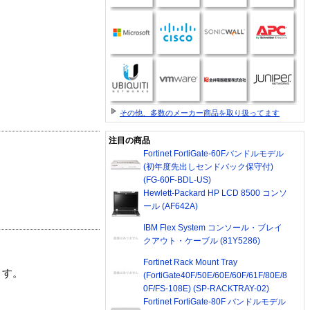
その他、多数のメーカー商品を取り扱ってます
注目の商品
Fortinet FortiGate-60Fバンドルモデル
(初年度先出しセンドバック保守付)
(FG-60F-BDL-US)
Hewlett-Packard HP LCD 8500 コンソ
ール (AF642A)
IBM Flex System コンソール・ブレイ
クアウト・ケーブル (81Y5286)
Fortinet Rack Mount Tray
ます。
(FortiGate40F/50E/60E/60F/61F/80E/8
0F/FS-108E) (SP-RACKTRAY-02)
Fortinet FortiGate-80F バンドルモデル