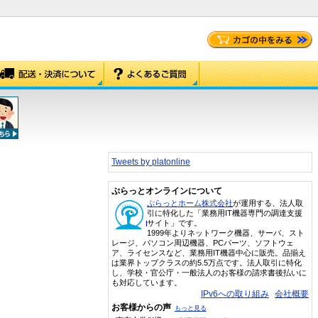
Tweets by platonline
ぷらっとオンラインについて
ぷらっとホーム株式会社
が運用する、法人取
引に特化した「業務用IT機器専門の調達支援
サイト」です。
1999年よりネットワーク機器、サーバ、スト
レージ、パソコン周辺機器、PCパーツ、ソフトウェ
ア、ライセンスなど、業務用IT機器中心に販売。品揃え
は業界トップクラスの約5.5万点です。法人取引に特化
し、学校・官公庁・一般法人のお客様の請求書後払いに
も対応しています。
IPv6への取り組み
会社概要
お客様からの声
もっと見る