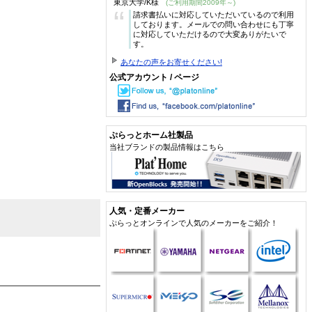
東京大学/K様
(ご利用期間2009年～)
“
請求書払いに対応していただいているので利用
しております。メールでの問い合わせにも丁寧
に対応していただけるので大変ありがたいで
す。
あなたの声をお寄せください!
公式アカウント / ページ
ぷらっとホーム社製品
当社ブランドの製品情報はこちら
人気・定番メーカー
ぷらっとオンラインで人気のメーカーをご紹介！