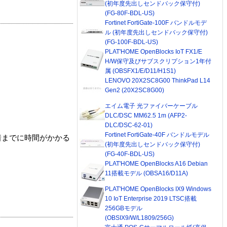
(初年度先出しセンドバック保守付)
(FG-80F-BDL-US)
Fortinet FortiGate-100F バンドルモデ
ル (初年度先出しセンドバック保守付)
(FG-100F-BDL-US)
PLAT'HOME OpenBlocks IoT FX1/E
H/W保守及びサブスクリプション1年付
属 (OBSFX1/E/D11/H1S1)
LENOVO 20X2SC8G00 ThinkPad L14
Gen2 (20X2SC8G00)
エイム電子 光ファイバーケーブル
DLC/DSC MM62.5 1m (AFP2-
DLC/DSC-62-01)
Fortinet FortiGate-40F バンドルモデル
着までに時間がかかる
(初年度先出しセンドバック保守付)
(FG-40F-BDL-US)
PLAT'HOME OpenBlocks A16 Debian
11搭載モデル (OBSA16/D11A)
PLAT'HOME OpenBlocks IX9 Windows
10 IoT Enterprise 2019 LTSC搭載
256GBモデル
(OBSIX9/W/L1809/256G)