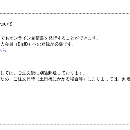
ついて
つでもオンライン見積書を発行することができます。
会員（BizID）への登録が必要です。
ちら
ましては、ご注文後に別途郵送しております。
のため、ご注文日時（土日祝にかかる場合等）によりましては、到