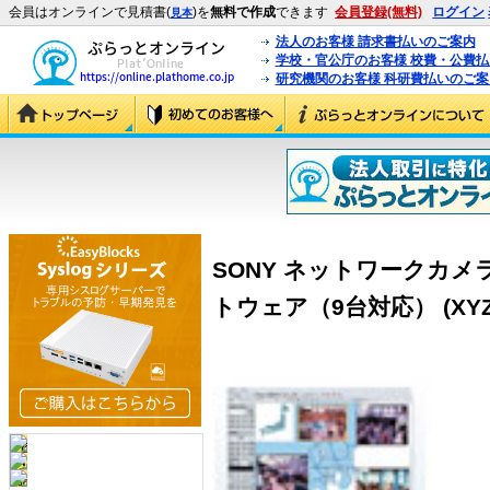
会員はオンラインで見積書(
)を
無料で作成
できます
会員登録(無料)
ログイン
見本
法人のお客様 請求書払いのご案内
学校・官公庁のお客様 校費・公費
研究機関のお客様 科研費払いのご案
SONY ネットワークカ
トウェア（9台対応） (XYZ-