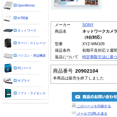
OpenBlocks
IoT関連
メーカー
SONY
ネットワーク
商品名
ネットワークカメ
（9台対応）
サーバ・ストレージ
型番
XYZ-WM109
保証条件
初期不良対応２週
パソコン・周辺機器
返品について
特定商取引法に基
PCパーツ
商品番号
20902104
本商品は販売を終了しました
サプライ
ソフト・ライセンス
このページを印刷する
メールでURLを送る