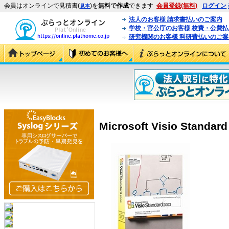
会員はオンラインで見積書(
)を
無料で作成
できます
会員登録(無料)
ログイン
見本
法人のお客様 請求書払いのご案内
学校・官公庁のお客様 校費・公費
研究機関のお客様 科研費払いのご案
Microsoft Visio Standard