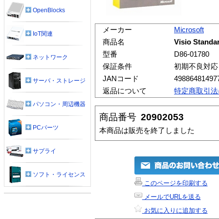
OpenBlocks
メーカー
Microsoft
IoT関連
商品名
Visio Standa
型番
D86-01780
ネットワーク
保証条件
初期不良対応
JANコード
49886481497
サーバ・ストレージ
返品について
特定商取引法
パソコン・周辺機器
商品番号
20902053
PCパーツ
本商品は販売を終了しました
サプライ
ソフト・ライセンス
このページを印刷する
メールでURLを送る
お気に入りに追加する