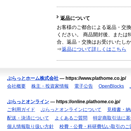
返品について
お客様のご都合による返品・交
ください。 商品開封後、または
合、返品・交換はお受けいたし
⇒
返品について詳しくはこちら
ぷらっとホーム株式会社
—
https://www.plathome.co.jp/
会社概要
株主・投資家情報
電子公告
OpenBlocks
ぷらっとオンライン
—
https://online.plathome.co.jp/
ご利用ガイド
ぷらっとオンラインについて
見積書・納
配送・決済について
よくあるご質問
特定商取引法に基
個人情報取り扱い方針
校費・公費・科研費払い取引のご