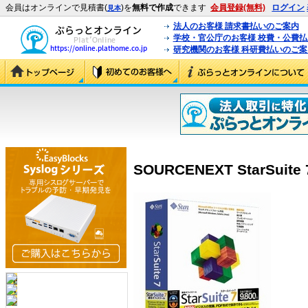
会員はオンラインで見積書(
)を
無料で作成
できます
会員登録(無料)
ログイン
見本
法人のお客様 請求書払いのご案内
学校・官公庁のお客様 校費・公費
研究機関のお客様 科研費払いのご案
SOURCENEXT StarSuite 7