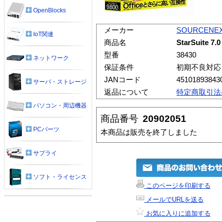
OpenBlocks
メーカー
SOURCENE
IoT関連
商品名
StarSuite 7.0
型番
38430
ネットワーク
保証条件
初期不良対応
JANコード
45101893843
サーバ・ストレージ
返品について
特定商取引法
パソコン・周辺機器
商品番号
20902051
PCパーツ
本商品は販売を終了しました
サプライ
ソフト・ライセンス
このページを印刷する
メールでURLを送る
お気に入りに追加する