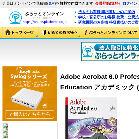
会員はオンラインで見積書(
)を
無料で作成
できます
会員登録(無料)
ログイン
見本
法人のお客様 請求書払いのご案内
学校・官公庁のお客様 校費・公費
研究機関のお客様 科研費払いのご案
Adobe Acrobat 6.0 Prof
Education アカデミック (1