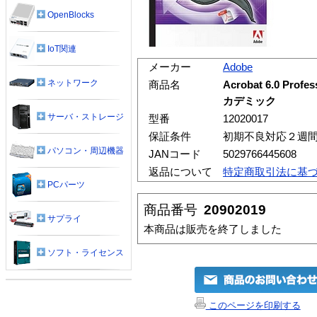
OpenBlocks
IoT関連
メーカー
Adobe
ネットワーク
商品名
Acrobat 6.0 Prof
カデミック
サーバ・ストレージ
型番
12020017
保証条件
初期不良対応２週
パソコン・周辺機器
JANコード
5029766445608
返品について
特定商取引法に基
PCパーツ
商品番号
20902019
サプライ
本商品は販売を終了しました
ソフト・ライセンス
このページを印刷する