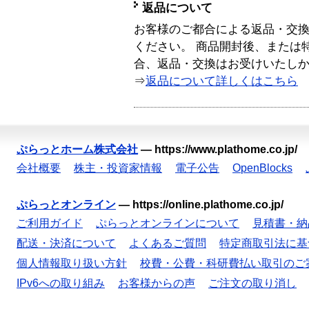
返品について
お客様のご都合による返品・交
ください。 商品開封後、または
合、返品・交換はお受けいたし
⇒
返品について詳しくはこちら
ぷらっとホーム株式会社
—
https://www.plathome.co.jp/
会社概要
株主・投資家情報
電子公告
OpenBlocks
ぷらっとオンライン
—
https://online.plathome.co.jp/
ご利用ガイド
ぷらっとオンラインについて
見積書・納
配送・決済について
よくあるご質問
特定商取引法に基
個人情報取り扱い方針
校費・公費・科研費払い取引のご
IPv6への取り組み
お客様からの声
ご注文の取り消し