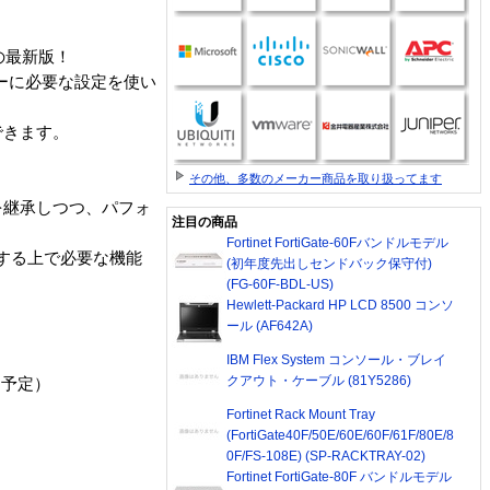
 の最新版！
バーに必要な設定を使い
できます。
その他、多数のメーカー商品を取り扱ってます
を継承しつつ、パフォ
注目の商品
Fortinet FortiGate-60Fバンドルモデル
する上で必要な機能
(初年度先出しセンドバック保守付)
(FG-60F-BDL-US)
Hewlett-Packard HP LCD 8500 コンソ
ール (AF642A)
IBM Flex System コンソール・ブレイ
クアウト・ケーブル (81Y5286)
（予定）
Fortinet Rack Mount Tray
(FortiGate40F/50E/60E/60F/61F/80E/8
0F/FS-108E) (SP-RACKTRAY-02)
Fortinet FortiGate-80F バンドルモデル