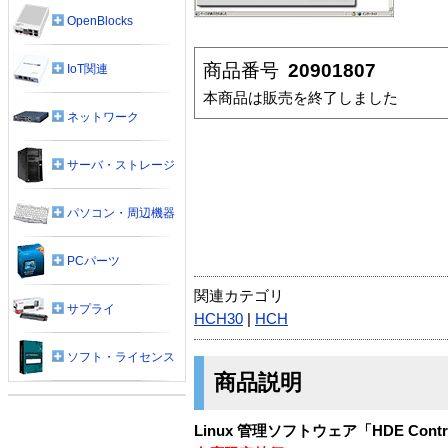
OpenBlocks
商品番号
20901807
IoT関連
本商品は販売を終了しました
ネットワーク
サーバ・ストレージ
パソコン・周辺機器
PCパーツ
関連カテゴリ
サプライ
HCH30
|
HCH
ソフト・ライセンス
商品説明
Linux 管理ソフトウェア「HDE Co