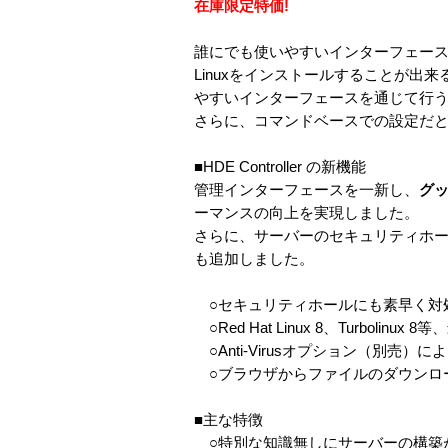
在庫限定特価!
誰にでも使いやすいインターフェースを提
Linuxをインストールすることが出
やすいインターフェースを通じて行
さらに、コマンドベースでの設定だ
■HDE Controller の新機能
管理インターフェースを一新し、
グ
ーマンスの向上を実現しました。
さらに、サーバーのセキュリティホー
も追加しました。
○セキュリティホールにも素早く対
○Red Hat Linux 8、Turboli
○Anti-Virusオプション（別売
○ブラウザからファイルのダウンロ
■主な特徴
○特別な知識無しにサーバーの構築