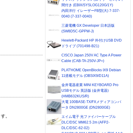
間付き (EBIX/SYSLOG120G/1Y)
内田洋行 イレーザーFB型(大) 7-337-
0040 (7-337-0040)
三菱電機 GX Developer 日本語版
(SW8D5C-GPPW-J)
Hewlett-Packard HP 外付けUSB DVD
ドライブ (701498-B21)
CISCO Japan 250V AC Type A Power
Cable (CAB-TA-250V-JP=)
PLAT'HOME OpenBlocks IX9 Debian
11搭載モデル (OBSIX9/D11A)
金井電器産業 MINI KEYBOARD Pro
USBモデル 英語版 (金井電器)
(HMB632KUS/R)
大電 100BASE-TX/FXメディアコンバ
ータ DN2800GE (DN2800GE)
ます。
エイム電子 光ファイバーケーブル
DLC/DSC MM62.5 2m (AFP2-
DLC/DSC-62-02)