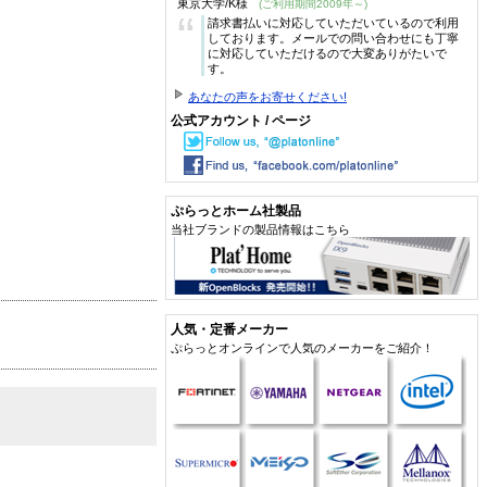
東京大学/K様
(ご利用期間2009年～)
“
請求書払いに対応していただいているので利用
しております。メールでの問い合わせにも丁寧
に対応していただけるので大変ありがたいで
す。
あなたの声をお寄せください!
公式アカウント / ページ
ぷらっとホーム社製品
当社ブランドの製品情報はこちら
人気・定番メーカー
ぷらっとオンラインで人気のメーカーをご紹介！