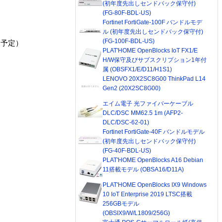
(初年度先出しセンドバック保守付)
(FG-80F-BDL-US)
Fortinet FortiGate-100F バンドルモデ
ル (初年度先出しセンドバック保守付)
(FG-100F-BDL-US)
（予定）
PLAT'HOME OpenBlocks IoT FX1/E
H/W保守及びサブスクリプション1年付
属 (OBSFX1/E/D11/H1S1)
LENOVO 20X2SC8G00 ThinkPad L14
Gen2 (20X2SC8G00)
エイム電子 光ファイバーケーブル
DLC/DSC MM62.5 1m (AFP2-
DLC/DSC-62-01)
Fortinet FortiGate-40F バンドルモデル
(初年度先出しセンドバック保守付)
(FG-40F-BDL-US)
PLAT'HOME OpenBlocks A16 Debian
11搭載モデル (OBSA16/D11A)
PLAT'HOME OpenBlocks IX9 Windows
10 IoT Enterprise 2019 LTSC搭載
256GBモデル
(OBSIX9/W/L1809/256G)