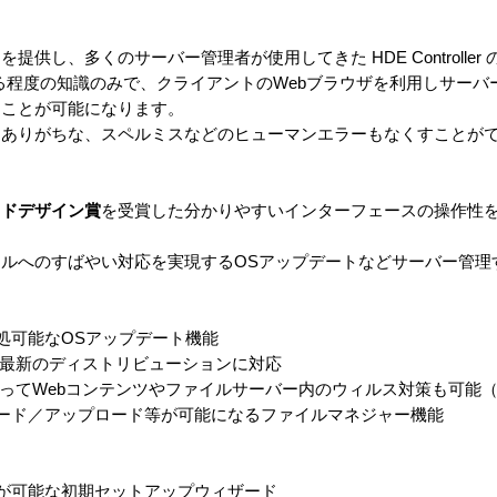
供し、多くのサーバー管理者が使用してきた HDE Controller
来る程度の知識のみで、クライアントのWebブラウザを利用しサー
うことが可能になります。
とありがちな、スペルミスなどのヒューマンエラーもなくすことが
ッドデザイン賞
を受賞した分かりやすいインターフェースの操作性
ルへのすばやい対応を実現するOSアップデートなどサーバー管理
処可能なOSアップデート機能
nux 8等、最新のディストリビューションに対応
）によってWebコンテンツやファイルサーバー内のウィルス対策も可能
ード／アップロード等が可能になるファイルマネジャー機能
が可能な初期セットアップウィザード