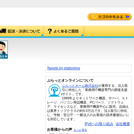
Tweets by platonline
ぷらっとオンラインについて
ぷらっとホーム株式会社
が運用する、法人取
引に特化した「業務用IT機器専門の調達支援
サイト」です。
1999年よりネットワーク機器、サーバ、スト
レージ、パソコン周辺機器、PCパーツ、ソフトウェ
ア、ライセンスなど、業務用IT機器中心に販売。品揃え
は業界トップクラスの約5.5万点です。法人取引に特化
し、学校・官公庁・一般法人のお客様の請求書後払いに
も対応しています。
IPv6への取り組み
会社概要
お客様からの声
もっと見る