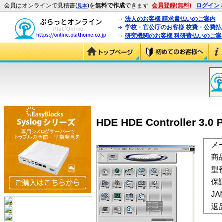
会員はオンラインで見積書(
)を
無料で作成
できます
会員登録(無料)
ログイン
見本
法人のお客様 請求書払いのご案内
学校・官公庁のお客様 校費・公費
研究機関のお客様 科研費払いのご案
HDE HDE Controller 3.0
メ
商
型
保
J
返