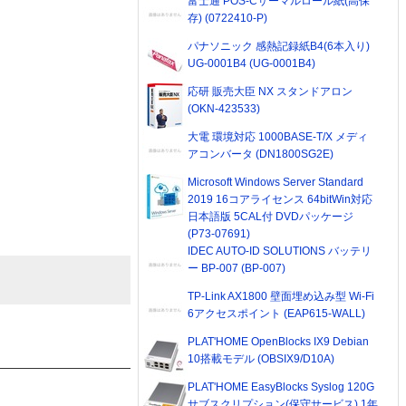
富士通 POS-Cサーマルロール紙(高保
存) (0722410-P)
パナソニック 感熱記録紙B4(6本入り)
UG-0001B4 (UG-0001B4)
応研 販売大臣 NX スタンドアロン
(OKN-423533)
大電 環境対応 1000BASE-T/X メディ
アコンバータ (DN1800SG2E)
Microsoft Windows Server Standard
2019 16コアライセンス 64bitWin対応
日本語版 5CAL付 DVDパッケージ
(P73-07691)
IDEC AUTO-ID SOLUTIONS バッテリ
ー BP-007 (BP-007)
TP-Link AX1800 壁面埋め込み型 Wi-Fi
6アクセスポイント (EAP615-WALL)
PLAT'HOME OpenBlocks IX9 Debian
10搭載モデル (OBSIX9/D10A)
PLAT'HOME EasyBlocks Syslog 120G
サブスクリプション(保守サービス) 1年