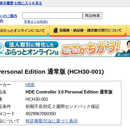
表示履歴
お気に入りを見る
払いのご案内
内
型番まとめ検索»
 Personal Edition 通常版 (HCH30-001)
ーカー
HDE
品名
HDE Controller 3.0 Personal Edition 通常版
番
HCH30-001
証条件
初期不良対応２週間センドバック保証
ANコード
4529967000350
品について
特定商取引法に基づく表示