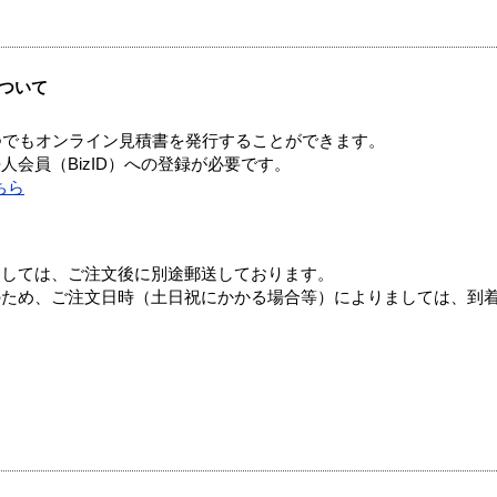
ついて
つでもオンライン見積書を発行することができます。
会員（BizID）への登録が必要です。
ちら
ましては、ご注文後に別途郵送しております。
のため、ご注文日時（土日祝にかかる場合等）によりましては、到