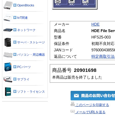
OpenBlocks
IoT関連
メーカー
HDE
ネットワーク
商品名
HDE File Se
型番
HFS25-003
サーバ・ストレージ
保証条件
初期不良対応
JANコード
97600043855
パソコン・周辺機器
返品について
特定商取引法
PCパーツ
商品番号
20901698
本商品は販売を終了しました
サプライ
ソフト・ライセンス
このページを印刷する
メールでURLを送る