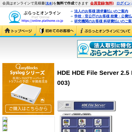
会員はオンラインで見積書(
)を
無料で作成
できます
会員登録(無料)
ログイン
見本
法人のお客様 請求書払いのご案内
学校・官公庁のお客様 校費・公費
研究機関のお客様 科研費払いのご案
HDE HDE File Server 2.
003)