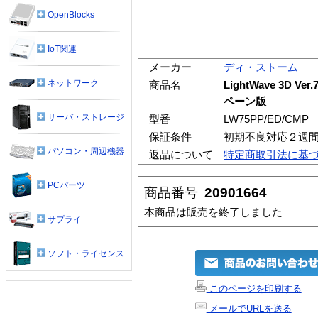
OpenBlocks
IoT関連
メーカー
ディ・ストーム
ネットワーク
商品名
LightWave 3D V
ペーン版
サーバ・ストレージ
型番
LW75PP/ED/CMP
保証条件
初期不良対応２週
パソコン・周辺機器
返品について
特定商取引法に基
PCパーツ
商品番号
20901664
本商品は販売を終了しました
サプライ
ソフト・ライセンス
このページを印刷する
メールでURLを送る