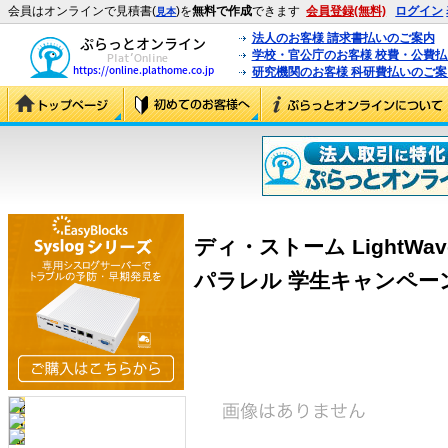
会員はオンラインで見積書(
)を
無料で作成
できます
会員登録(無料)
ログイン
見本
法人のお客様 請求書払いのご案内
学校・官公庁のお客様 校費・公費
研究機関のお客様 科研費払いのご案
ディ・ストーム LightWave 3D
パラレル 学生キャンペーン版 