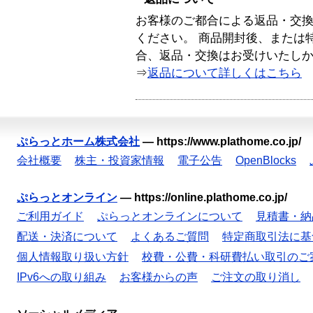
お客様のご都合による返品・交
ください。 商品開封後、または
合、返品・交換はお受けいたし
⇒
返品について詳しくはこちら
ぷらっとホーム株式会社
—
https://www.plathome.co.jp/
会社概要
株主・投資家情報
電子公告
OpenBlocks
ぷらっとオンライン
—
https://online.plathome.co.jp/
ご利用ガイド
ぷらっとオンラインについて
見積書・納
配送・決済について
よくあるご質問
特定商取引法に基
個人情報取り扱い方針
校費・公費・科研費払い取引のご
IPv6への取り組み
お客様からの声
ご注文の取り消し